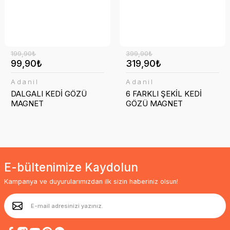
199,90₺
399,90₺
99,90₺
319,90₺
Adanil
Adanil
DALGALI KEDİ GÖZÜ
6 FARKLI ŞEKİL KEDİ
MAGNET
GÖZÜ MAGNET
E-bültenimize Kaydolun
Kampanya ve duyurularımızdan ilk sizin haberiniz olsun!