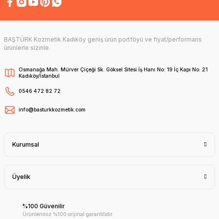
BAŞTÜRK Kozmetik Kadıköy geniş ürün portföyü ve fiyat/performans
ürünlerle sizinle.
Osmanağa Mah. Mürver Çiçeği Sk. Göksel Sitesi İş Hanı No: 19 İç Kapı No: 21
Kadıköy/İstanbul
0546 472 82 72
info@basturkkozmetik.com
Kurumsal
Üyelik
%100 Güvenilir
Ürünlerimiz %100 orijinal garantilidir.