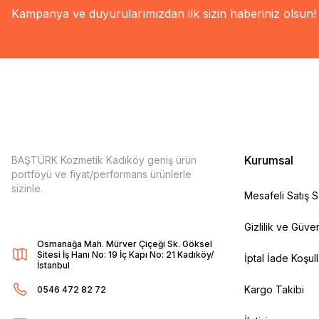
Kampanya ve duyurularımızdan ilk sizin haberiniz olsun!
Kurumsal
BAŞTÜRK Kozmetik Kadıköy geniş ürün
portföyü ve fiyat/performans ürünlerle
sizinle.
Mesafeli Satış 
Gizlilik ve Güven
Osmanağa Mah. Mürver Çiçeği Sk. Göksel
Sitesi İş Hanı No: 19 İç Kapı No: 21 Kadıköy/
İptal İade Koşull
İstanbul
Kargo Takibi
0546 472 82 72