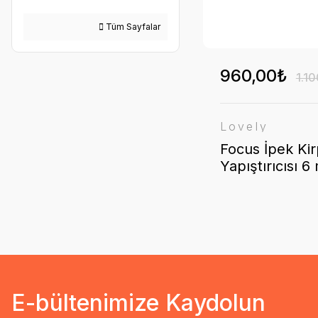
Tüm Sayfalar
960,00₺
1.1
Lovely
Focus İpek Kir
Yapıştırıcısı 6
0.5 sn Kuruma
Süresi
E-bültenimize Kaydolun