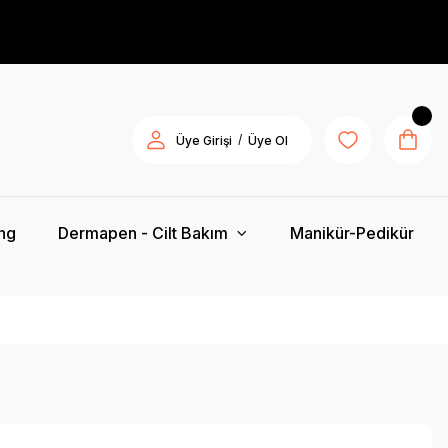
/
Üye Girişi
Üye Ol
ing
Dermapen - Cilt Bakım
Manikür-Pedikür