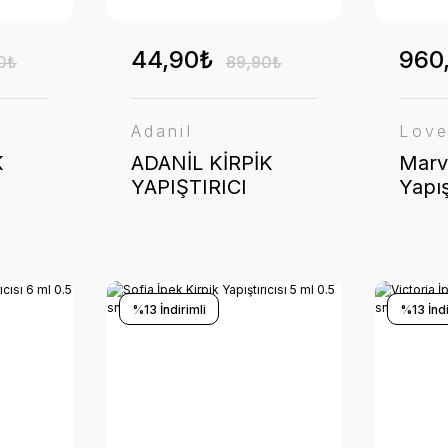
44,90₺
960
0₺
89,90₺
Adanil
Love
K
ADANİL KİRPİK
Marve
YAPIŞTIRICI
Yapış
DAMLA KABI
sn K
ET
PEMBE 10 ADET
%13 İndirimli
%13 İndi