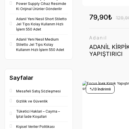
Power Supply Cihaz Resimde
Ki Orijinal Ürünler Gönderilir
79,90₺
129,9
Adanil Yeni Nesil Short Stiletto
Jel Tips Kolay Kullanım Hızlı
İşlem 550 Adet
Adanil
Adanil Yeni Nesil Medium
Stiletto Jel Tips Kolay
ADANİL KİRPİ
Kullanım Hızlı İşlem 550 Adet
YAPIŞTIRICI
DAMLA KABI
PEMBE 20 AD
Sayfalar
%13 İndirimli
Mesafeli Satış Sözleşmesi
Gizlilik ve Güvenlik
Tüketici Haklari – Cayma –
İptal İade Koşullari
Kişisel Veriler Politikası