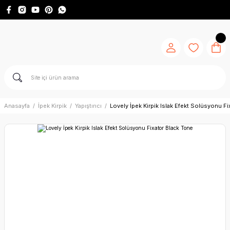
Anasayfa
İpek Kirpik
Yapıştırıcı
Lovely İpek Kirpik Islak Efekt Solüsyonu F