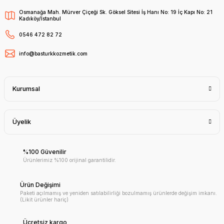
Osmanağa Mah. Mürver Çiçeği Sk. Göksel Sitesi İş Hanı No: 19 İç Kapı No: 21
Kadıköy/İstanbul
0546 472 82 72
info@basturkkozmetik.com
Kurumsal
Üyelik
%100 Güvenilir
Ürünlerimiz %100 orijinal garantilidir.
Ürün Değişimi
Paketi açılmamış ve yeniden satılabilirliği bozulmamış ürünlerde değişim imkanı.
(Likit ürünler hariç)
Ücretsiz kargo