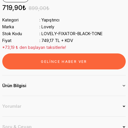
719,90₺
899,00₺
Kategori
Yapıştırıcı
Marka
Lovely
Stok Kodu
LOVELY-FIXATOR-BLACK-TONE
Fiyat
749,17 TL + KDV
*73,19 ₺ den başlayan taksitlerle!
GELİNCE HABER VER
Ürün Bilgisi
Yorumlar
Soru & Cevap