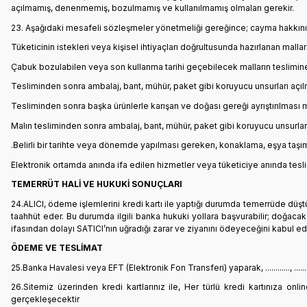
açılmamış, denenmemiş, bozulmamış ve kullanılmamış olmaları gerekir.
23. Aşağıdaki mesafeli sözleşmeler yönetmeliği gereğince; cayma hakkının
Tüketicinin istekleri veya kişisel ihtiyaçları doğrultusunda hazırlanan mallar
Çabuk bozulabilen veya son kullanma tarihi geçebilecek malların teslimine
Tesliminden sonra ambalaj, bant, mühür, paket gibi koruyucu unsurları açılm
Tesliminden sonra başka ürünlerle karışan ve doğası gereği ayrıştırılması
Malın tesliminden sonra ambalaj, bant, mühür, paket gibi koruyucu unsurları
.Belirli bir tarihte veya dönemde yapılması gereken, konaklama, eşya taş
Elektronik ortamda anında ifa edilen hizmetler veya tüketiciye anında tesl
TEMERRÜT HALİ VE HUKUKİ SONUÇLARI
24.ALICI, ödeme işlemlerini kredi kartı ile yaptığı durumda temerrüde düş
taahhüt eder. Bu durumda ilgili banka hukuki yollara başvurabilir; doğaca
ifasından dolayı SATICI’nın uğradığı zarar ve ziyanını ödeyeceğini kabul ed
ÖDEME VE TESLİMAT
25.Banka Havalesi veya EFT (Elektronik Fon Transferi) yaparak, ............, ...
26.Sitemiz üzerinden kredi kartlarınız ile, Her türlü kredi kartınıza on
gerçekleşecektir