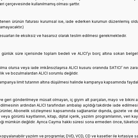
 çerçevesinde kullanılmamış olması şarttır.
 istenen ürünün faturası kurumsal ise, iade ederken kurumun düzenlemiş old
amayacaktır.)
esuarları ile eksiksiz ve hasarsız olarak teslim edilmesi gerekmektedir.
 günlük süre içerisinde toplam bedeli ve ALICI’yı borç altına sokan belge
lma olursa veya iade imkânsızlaşırsa ALICI kusuru oranında SATICI’ nın zar
ik ve bozulmalardan ALICI sorumlu değildir.
anya limit tutarının altına düşülmesi halinde kampanya kapsamında faydalanıl
n ve geri gönderilmeye müsait olmayan, iç giyim alt parçaları, mayo ve bikini a
edilmesinin ardından ALICI tarafından ambalajı açıldığı takdirde iade edilmes
ünler, Abonelik sözleşmesi kapsamında sağlananlar dışında, gazete ve dergi 
eya görüntü kayıtlarının, kitap, dijital içerik, yazılım programlarının, veri
eği mümkün değildir. Ayrıca Cayma hakkı süresi sona ermeden önce, tüketicinin
 kopyalanabilir yazılım ve programlar, DVD, VCD, CD ve kasetler ile kırtasiye sa