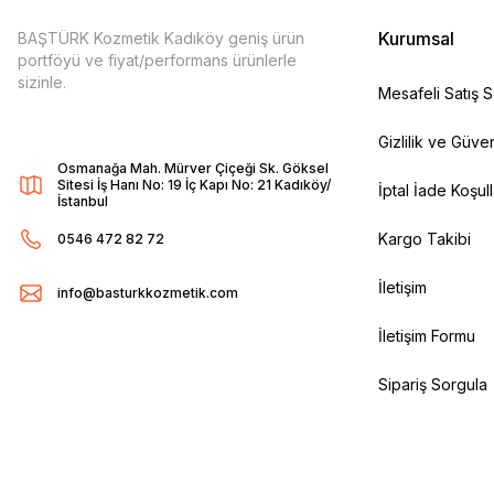
Kurumsal
BAŞTÜRK Kozmetik Kadıköy geniş ürün
portföyü ve fiyat/performans ürünlerle
sizinle.
Mesafeli Satış 
Gizlilik ve Güven
Osmanağa Mah. Mürver Çiçeği Sk. Göksel
Sitesi İş Hanı No: 19 İç Kapı No: 21 Kadıköy/
İptal İade Koşull
İstanbul
Kargo Takibi
0546 472 82 72
İletişim
info@basturkkozmetik.com
İletişim Formu
Sipariş Sorgula