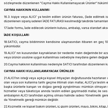
sözleşmede düzenlenen "Cayma Hakkı Kullanılamayacak Ürünler" hükümleri
CAYMA HAKKININ KULLANIMI:
16.3. kişiye veya ALICI’ ya teslim edilen ürünün faturası, (İade edilmek
düzenlenen sipariş iadeleri İADE FATURASI kesilmediği takdirde tamamlan
17.İade formu, İade edilecek ürünlerin kutusu, ambalajı, varsa standart aks
İADE KOŞULLARI:
18.SATICI, cayma bildiriminin kendisine ulaşmasından itibaren en geç 10
yükümlüdür.
19.ALICI’ nın kusurundan kaynaklanan bir nedenle malın değerinde bir aza
veya ürünün usulüne uygun kullanılması sebebiyle meydana gelen değişikl
20.Cayma hakkının kullanılması nedeniyle SATICI tarafından düzenlenen kamp
CAYMA HAKKI KULLANILAMAYACAK ÜRÜNLER:
21.ALICI’nın isteği veya açıkça kişisel ihtiyaçları doğrultusunda hazırlana
olan veya son kullanma tarihi geçme ihtimali olan mallar, ALICI’ya teslim 
başka ürünlerle karışan ve doğası gereği ayrıştırılması mümkün olmayan ür
hizmetler veya tüketiciye anında teslim edilen gayrimaddi mallar, ile ses v
ambalajının ALICI tarafından açılmış olması halinde iadesi Yönetmelik ger
da Yönetmelik gereği mümkün değildir.
22.Kozmetik ve kişisel bakım ürünleri, iç giyim ürünleri, mayo, bikini, kitap,