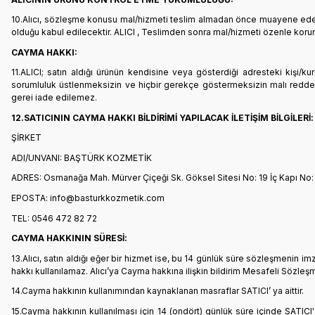
10.Alıcı, sözleşme konusu mal/hizmeti teslim almadan önce muayene edecek;
olduğu kabul edilecektir. ALICI , Teslimden sonra mal/hizmeti özenle korun
CAYMA HAKKI:
11.ALICI; satın aldığı ürünün kendisine veya gösterdiği adresteki kişi/kur
sorumluluk üstlenmeksizin ve hiçbir gerekçe göstermeksizin malı redded
gerei iade edilemez.
12.SATICININ CAYMA HAKKI BİLDİRİMİ YAPILACAK İLETİŞİM BİLGİLERİ:
ŞİRKET
ADI/UNVANI: BAŞTÜRK KOZMETİK
ADRES: Osmanağa Mah. Mürver Çiçeği Sk. Göksel Sitesi No: 19 İç Kapı No
EPOSTA: info@basturkkozmetik.com
TEL: 0546 472 82 72
CAYMA HAKKININ SÜRESİ:
13.Alıcı, satın aldığı eğer bir hizmet ise, bu 14 günlük süre sözleşmenin 
hakkı kullanılamaz. Alıcı’ya Cayma hakkına ilişkin bildirim Mesafeli Sözleş
14.Cayma hakkının kullanımından kaynaklanan masraflar SATICI’ ya aittir.
15.Cayma hakkının kullanılması için 14 (ondört) günlük süre içinde SATICI'