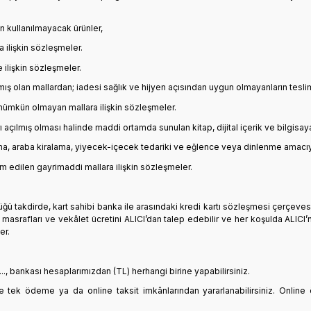
 kullanılmayacak ürünler,
a ilişkin sözleşmeler.
 ilişkin sözleşmeler.
ış olan mallardan; iadesi sağlık ve hijyen açısından uygun olmayanların teslim
 mümkün olmayan mallara ilişkin sözleşmeler.
 açılmış olması halinde maddi ortamda sunulan kitap, dijital içerik ve bilgisay
ıma, araba kiralama, yiyecek-içecek tedariki ve eğlence veya dinlenme amacıy
im edilen gayrimaddi mallara ilişkin sözleşmeler.
tüğü takdirde, kart sahibi banka ile arasındaki kredi kartı sözleşmesi çerçev
k masrafları ve vekâlet ücretini ALICI’dan talep edebilir ve her koşulda ALI
er.
......, bankası hesaplarımızdan (TL) herhangi birine yapabilirsiniz.
line tek ödeme ya da online taksit imkânlarından yararlanabilirsiniz. Onlin