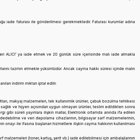
uğu iade faturası ile gönderilmesi gerekmektedir. Faturası kurumlar adına
leri ALICI’ ya iade etmek ve 20 günlük süre içerisinde malı iade almakla
arlarını tazmin etmekle yükümlüdür. Ancak cayma hakkı süresi içinde malın
an indirim miktarı iptal edilir.
ltları, makyaj malzemeleri, tek kullanımlık ürünler, çabuk bozulma tehlikesi
i sağlık ve hijyen açısından uygun olmayan ürünler, teslim edildikten sonra
gibi süreli yayınlara ilişkin mallar, Elektronik ortamda anında ifa edilen
 kaydedebilme ve veri depolama cihazlarının, bilgisayar sarf malzemelerinin,
 onayı ile ifasına başlanan hizmetlere ilişkin cayma hakkının kullanılması
rf malzemeleri (toner, kartuş, şerit vb.) iade edilebilmesi için ambalajlarının