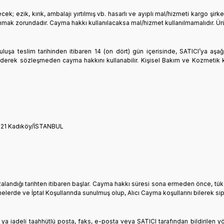
 ezik, kırık, ambalajı yırtılmış vb. hasarlı ve ayıplı mal/hizmeti kargo şirk
mak zorundadır. Cayma hakkı kullanılacaksa mal/hizmet kullanılmamalıdır. Ürü
uluşa teslim tarihinden itibaren 14 (on dört) gün içerisinde, SATICI’ya aşağı
erek sözleşmeden cayma hakkını kullanabilir. Kişisel Bakım ve Kozmetik kat
: 21 Kadıköy/İSTANBUL
imzalandığı tarihten itibaren başlar. Cayma hakkı süresi sona ermeden önce, t
melerde ve İptal Koşullarında sunulmuş olup, Alıcı Cayma koşullarını bilerek si
 ya iadeli taahhütlü posta, faks, e-posta veya SATICI tarafından bildirilen y