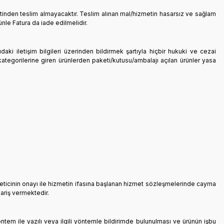
etinden teslim almayacaktır. Teslim alınan mal/hizmetin hasarsız ve sağlam
nle Fatura da iade edilmelidir.
daki iletişim bilgileri üzerinden bildirmek şartıyla hiçbir hukuki ve cezai
egorilerine giren ürünlerden paketi/kutusu/ambalajı açılan ürünler yasa
üketicinin onayı ile hizmetin ifasına başlanan hizmet sözleşmelerinde cayma
pariş vermektedir.
öntem ile yazılı veya ilgili yöntemle bildirimde bulunulması ve ürünün işbu