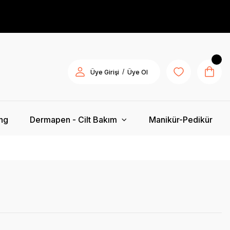
/
Üye Girişi
Üye Ol
ing
Dermapen - Cilt Bakım
Manikür-Pedikür