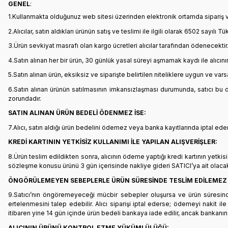
GENEL
:
1.Kullanmakta olduğunuz web sitesi üzerinden elektronik ortamda sipariş ve
2.Alıcılar, satın aldıkları ürünün satış ve teslimi ile ilgili olarak 6502 sa
3.Ürün sevkiyat masrafı olan kargo ücretleri alıcılar tarafından ödenecektir
4.Satın alınan her bir ürün, 30 günlük yasal süreyi aşmamak kaydı ile alıcını
5.Satın alınan ürün, eksiksiz ve siparişte belirtilen niteliklere uygun ve va
6.Satın alınan ürünün satılmasının imkansızlaşması durumunda, satıcı bu 
zorundadır.
SATIN ALINAN ÜRÜN BEDELİ ÖDENMEZ İSE:
7.Alıcı, satın aldığı ürün bedelini ödemez veya banka kayıtlarında iptal ede
KREDİ KARTININ YETKİSİZ KULLANIMI İLE YAPILAN ALIŞVERİŞLER:
8.Ürün teslim edildikten sonra, alıcının ödeme yaptığı kredi kartının yetkisiz
sözleşme konusu ürünü 3 gün içerisinde nakliye gideri SATICI’ya ait olaca
ÖNGÖRÜLEMEYEN SEBEPLERLE ÜRÜN SÜRESİNDE TESLİM EDİLEMEZ 
9.Satıcı’nın öngöremeyeceği mücbir sebepler oluşursa ve ürün süresinde te
ertelenmesini talep edebilir. Alıcı siparişi iptal ederse; ödemeyi nakit i
itibaren yine 14 gün içinde ürün bedeli bankaya iade edilir, ancak bankanın 
ALICININ ÜRÜNÜ KONTROL ETME YÜKÜMLÜLÜĞÜ: