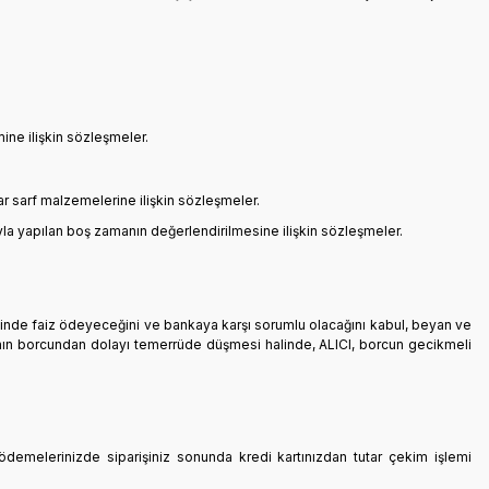
ine ilişkin sözleşmeler.
ar sarf malzemelerine ilişkin sözleşmeler.
la yapılan boş zamanın değerlendirilmesine ilişkin sözleşmeler.
esinde faiz ödeyeceğini ve bankaya karşı sorumlu olacağını kabul, beyan ve
CI’nın borcundan dolayı temerrüde düşmesi halinde, ALICI, borcun gecikmeli
e ödemelerinizde siparişiniz sonunda kredi kartınızdan tutar çekim işlemi