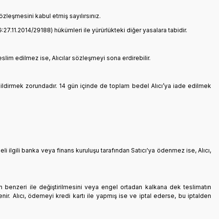
zleşmesini kabul etmiş sayılırsınız.
:27.11.2014/29188) hükümleri ile yürürlükteki diğer yasalara tabidir.
eslim edilmez ise, Alıcılar sözleşmeyi sona erdirebilir.
bildirmek zorundadır. 14 gün içinde de toplam bedel Alıcı’ya iade edilmek
deli ilgili banka veya finans kuruluşu tarafından Satıcı'ya ödenmez ise, Alıcı,
nün benzeri ile değiştirilmesini veya engel ortadan kalkana dek teslimatın
nir. Alıcı, ödemeyi kredi kartı ile yapmış ise ve iptal ederse, bu iptalden