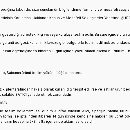
rdiğiniz takdirde, size sunulan ön bilgilendirme formunu ve mesafeli satış sö
yılı Tüketicinin Korunması Hakkında Kanun ve Mesafeli Sözleşmeler Yönetmeliği (RG
.
n gösterdiği adresteki kişi ve/veya kuruluşa teslim edilir. Bu süre içinde ürün t
rsa garanti belgesi, kullanım kılavuzu gibi belgelerle teslim edilmek zorundadır.
durumu öğrendiğinden itibaren 3 gün içinde yazılı olarak alıcıya bu durumu 
rse, Satıcının ürünü teslim yükümlülüğü sona erer.
 kişiler tarafından haksız olarak kullanıldığı tespit edilirse ve satılan ürün be
k şekilde SATICI’ya iade etmek zorundadır.
İSE:
slim edilemez ise, durum Alıcı’ya bildirilir. Alıcı, siparişin iptalini, ürü
le yapmış ise iptalinden itibaren 14 gün içinde kendisine nakden bu ücret öde
alıcının hesabına 2-3 hafta içerisinde aktarması olasıdır.