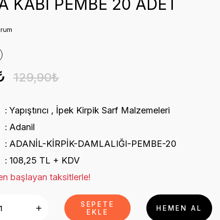
 KABI PEMBE 20 ADET
orum
₺
129,90₺
Yapıştırıcı
,
İpek Kirpik Sarf Malzemeleri
Adanil
ADANİL-KİRPİK-DAMLALIĞI-PEMBE-20
108,25 TL + KDV
n başlayan taksitlerle!
SEPETE
HEMEN AL
EKLE