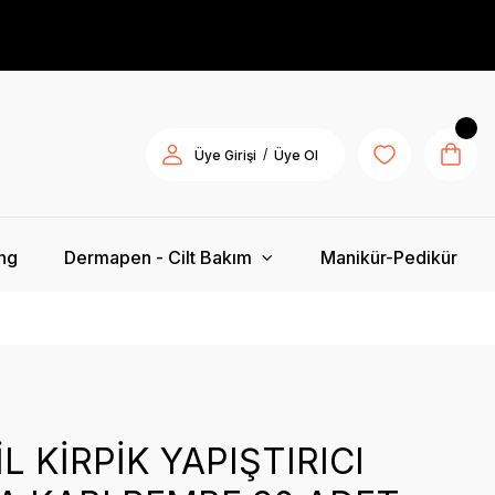
/
Üye Girişi
Üye Ol
ing
Dermapen - Cilt Bakım
Manikür-Pedikür
L KİRPİK YAPIŞTIRICI