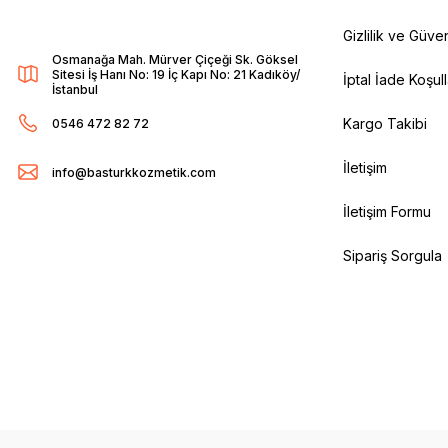
Gizlilik ve Güven
Osmanağa Mah. Mürver Çiçeği Sk. Göksel
Sitesi İş Hanı No: 19 İç Kapı No: 21 Kadıköy/
İptal İade Koşull
İstanbul
Kargo Takibi
0546 472 82 72
İletişim
info@basturkkozmetik.com
İletişim Formu
Sipariş Sorgula