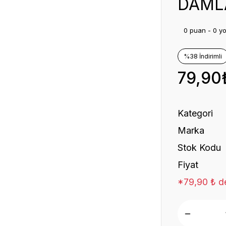
DAMLA
0 puan - 0 y
%38 İndirimli
79,90
Kategori
Marka
Stok Kodu
Fiyat
*79,90 ₺ de