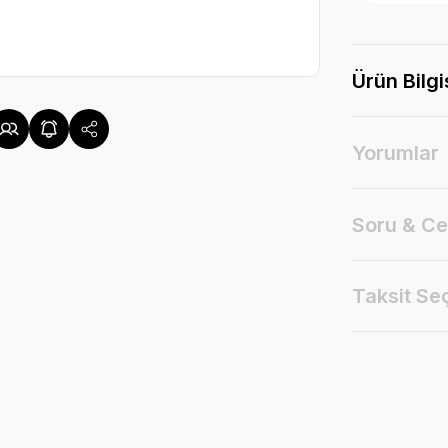
Ürün Bilgi
Yorumlar
Soru & C
Taksit Se