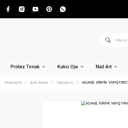
Protez Tırnak
Kalıcı Oje
Nail Art
Anasayfa
İpek Kirpik
Yapıştırıcı
ADANİL KİRPİK YAPIŞTIRI