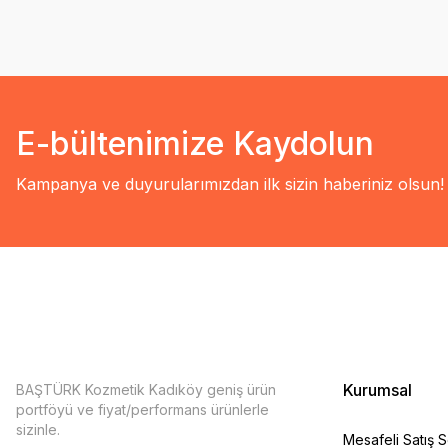
E-bültenimize Kaydolun
Kampanya ve duyurularımızdan ilk sizin haberiniz olsun!
Kurumsal
BAŞTÜRK Kozmetik Kadıköy geniş ürün
portföyü ve fiyat/performans ürünlerle
sizinle.
Mesafeli Satış 