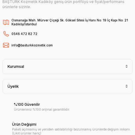
BAŞTÜRK Kozmetik Kadıköy geniş ürün portföyü ve fiyat/performans
ürünlerle sizinle.
Osmanağa Mah. Mürver Çiçeği Sk. Göksel Sitesi İş Hanı No: 19 İç Kapı No: 21
Kadıköy/İstanbul
0546 472 82 72
info@basturkkozmetik.com
Kurumsal
Üyelik
%100 Güvenilir
Ürünlerimiz %100 orijinal garantilidir.
Ürün Değişimi
Paketi açılmamış ve yeniden satılabilirliği bozulmamış ürünlerde değişim imkanı.
(Likit ürünler hariç)