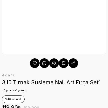
Adanil
3'lü Tırnak Süsleme Nail Art Fırça Seti
0 puan - 0 yorum
%40 İndirimli
119,90₺
199,90₺