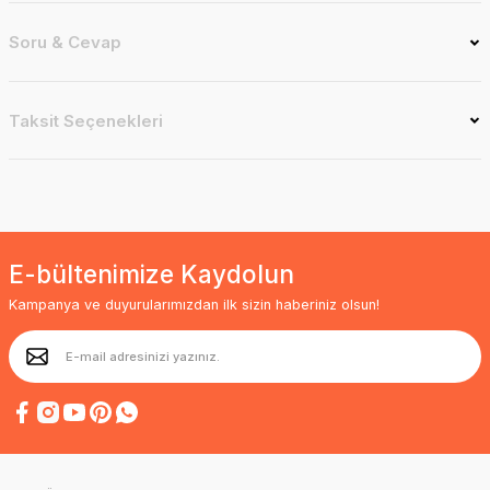
Soru & Cevap
Taksit Seçenekleri
E-bültenimize Kaydolun
Kampanya ve duyurularımızdan ilk sizin haberiniz olsun!