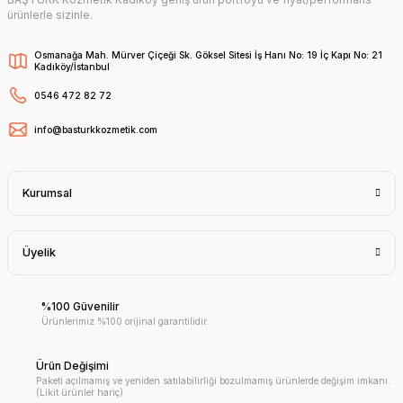
ürünlerle sizinle.
Osmanağa Mah. Mürver Çiçeği Sk. Göksel Sitesi İş Hanı No: 19 İç Kapı No: 21
Kadıköy/İstanbul
0546 472 82 72
info@basturkkozmetik.com
Kurumsal
Üyelik
%100 Güvenilir
Ürünlerimiz %100 orijinal garantilidir.
Ürün Değişimi
Paketi açılmamış ve yeniden satılabilirliği bozulmamış ürünlerde değişim imkanı.
(Likit ürünler hariç)