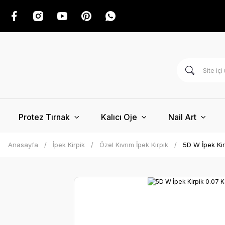
Protez Tırnak
Kalıcı Oje
Nail Art
Anasayfa
İpek Kirpik
Özel Kıvrım İpek Kirpik
5D W İpek Kirp