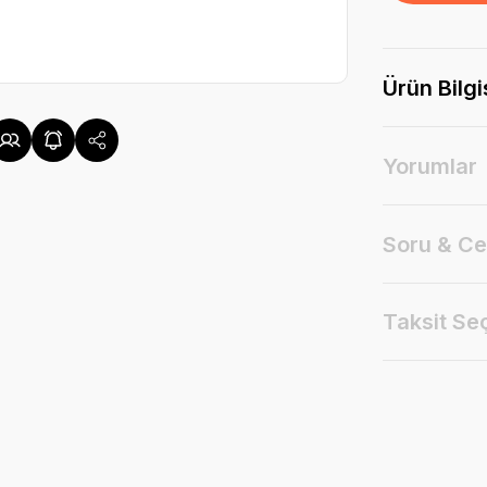
Ürün Bilgi
Yorumlar
Soru & C
Taksit Se