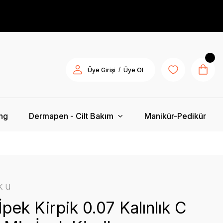
/
Üye Girişi
Üye Ol
ing
Dermapen - Cilt Bakım
Manikür-Pedikür
ku
pek Kirpik 0.07 Kalınlık C