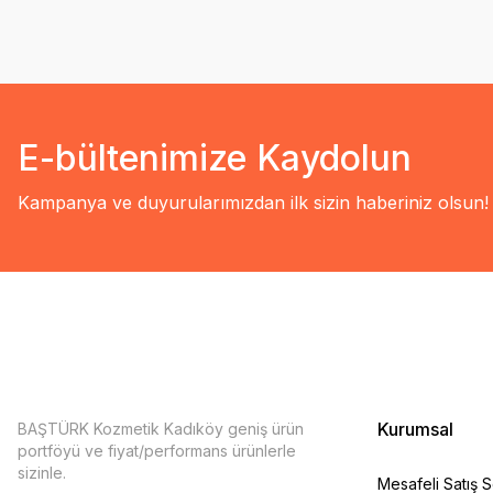
E-bültenimize Kaydolun
Kampanya ve duyurularımızdan ilk sizin haberiniz olsun!
Kurumsal
BAŞTÜRK Kozmetik Kadıköy geniş ürün
portföyü ve fiyat/performans ürünlerle
sizinle.
Mesafeli Satış 