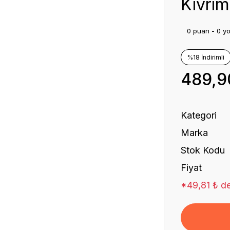
Kıvrım
0 puan - 0 y
%18 İndirimli
489,9
Kategori
Marka
Stok Kodu
Fiyat
*49,81 ₺ de