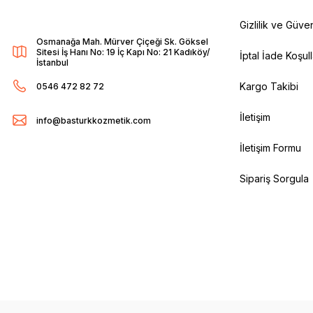
Gizlilik ve Güven
Osmanağa Mah. Mürver Çiçeği Sk. Göksel
Sitesi İş Hanı No: 19 İç Kapı No: 21 Kadıköy/
İptal İade Koşull
İstanbul
Kargo Takibi
0546 472 82 72
İletişim
info@basturkkozmetik.com
İletişim Formu
Sipariş Sorgula