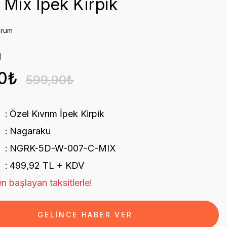
 Mix İpek Kirpik
orum
0₺
599,90₺
Özel Kıvrım İpek Kirpik
Nagaraku
NGRK-5D-W-007-C-MIX
499,92 TL + KDV
n başlayan taksitlerle!
GELİNCE HABER VER