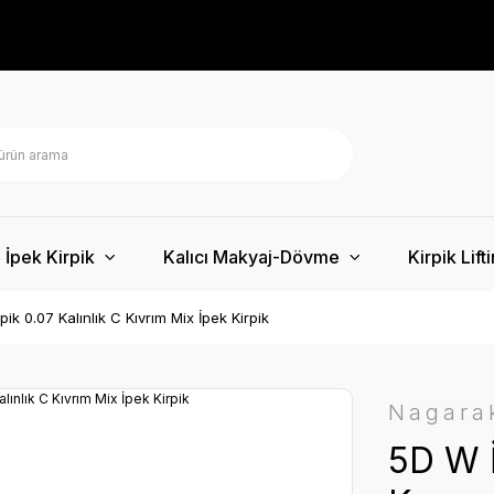
İpek Kirpik
Kalıcı Makyaj-Dövme
Kirpik Lift
ik 0.07 Kalınlık C Kıvrım Mix İpek Kirpik
Nagara
5D W İ