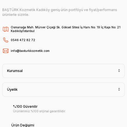
BAŞTÜRK Kozmetik Kadıköy geniş ürün portföyü ve fiyat/performans
ürünlerle sizinle.
Osmanağa Mah. Mürver Çiçeği Sk. Göksel Sitesi İş Hanı No: 19 İç Kapı No: 21
Kadıköy/İstanbul
0546 472 82 72
info@basturkkozmetik.com
Kurumsal
Üyelik
%100 Güvenilir
Ürünlerimiz %100 orijinal garantilidir.
Ürün Değişimi