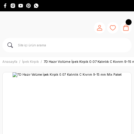
Anasayfa
İpek Kirpik
7D Hazır Volüme İpek Kirpik 0.07 Kalınlık C Kıvrım 9-1