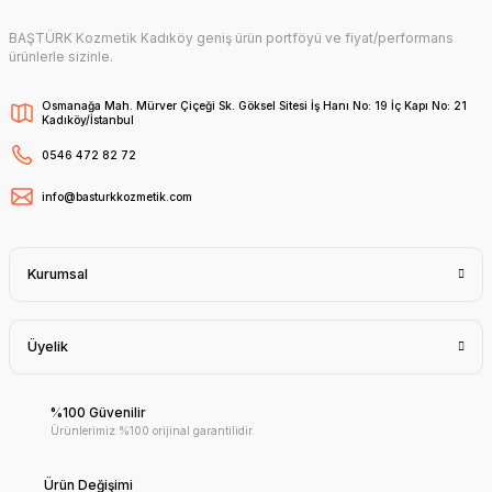
BAŞTÜRK Kozmetik Kadıköy geniş ürün portföyü ve fiyat/performans
ürünlerle sizinle.
Osmanağa Mah. Mürver Çiçeği Sk. Göksel Sitesi İş Hanı No: 19 İç Kapı No: 21
Kadıköy/İstanbul
0546 472 82 72
info@basturkkozmetik.com
Kurumsal
Üyelik
%100 Güvenilir
Ürünlerimiz %100 orijinal garantilidir.
Ürün Değişimi