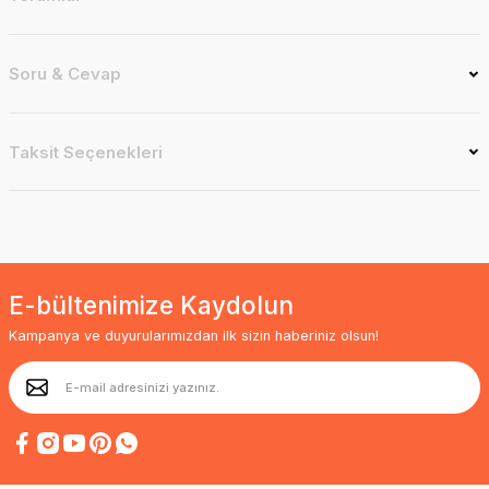
Soru & Cevap
Taksit Seçenekleri
E-bültenimize Kaydolun
Kampanya ve duyurularımızdan ilk sizin haberiniz olsun!