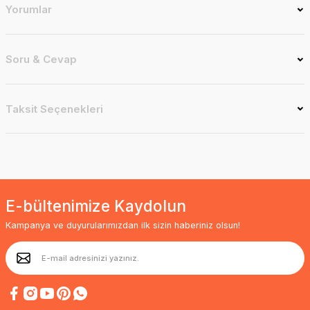
Yorumlar
Soru & Cevap
Taksit Seçenekleri
E-bültenimize Kaydolun
Kampanya ve duyurularımızdan ilk sizin haberiniz olsun!