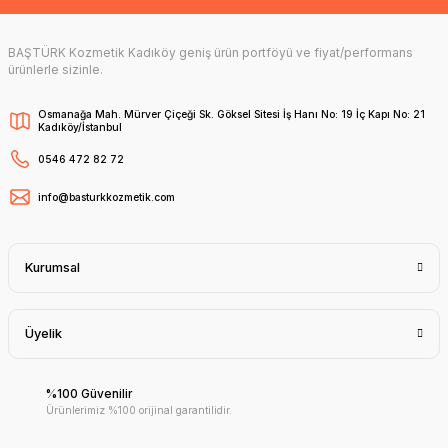
BAŞTÜRK Kozmetik Kadıköy geniş ürün portföyü ve fiyat/performans
ürünlerle sizinle.
Osmanağa Mah. Mürver Çiçeği Sk. Göksel Sitesi İş Hanı No: 19 İç Kapı No: 21
Kadıköy/İstanbul
0546 472 82 72
info@basturkkozmetik.com
Kurumsal
Üyelik
%100 Güvenilir
Ürünlerimiz %100 orijinal garantilidir.