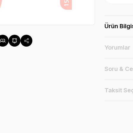
Ürün Bilgi
Yorumlar
Soru & C
Taksit Se