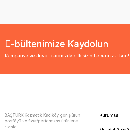
E-bültenimize Kaydolun
Kampanya ve duyurularımızdan ilk sizin haberiniz olsun!
Kurumsal
BAŞTÜRK Kozmetik Kadıköy geniş ürün
portföyü ve fiyat/performans ürünlerle
sizinle.
Mesafeli Satış 