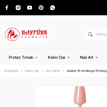
Protez Tırnak
Kalıcı Oje
Nail Art
Anasayfa
Kalıcı Oje
Düz Renk
Adanil 15 ml Misyul Profesy