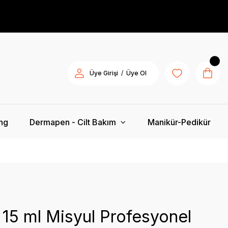
/
Üye Girişi
Üye Ol
ing
Dermapen - Cilt Bakım
Manikür-Pedikür
 15 ml Misyul Profesyonel