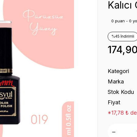
Kalıcı
0 puan - 0 y
%45 İndirimli
174,9
Kategori
Marka
Stok Kodu
Fiyat
*17,78 ₺ de