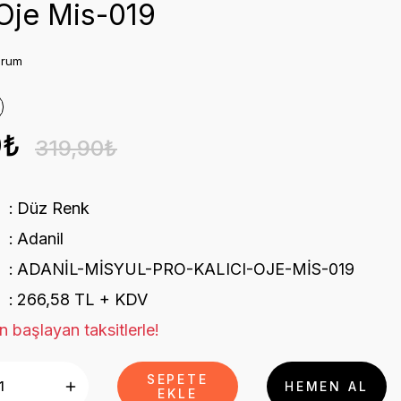
 Oje Mis-019
orum
0₺
319,90₺
Düz Renk
Adanil
ADANİL-MİSYUL-PRO-KALICI-OJE-MİS-019
266,58 TL + KDV
n başlayan taksitlerle!
SEPETE
HEMEN AL
EKLE