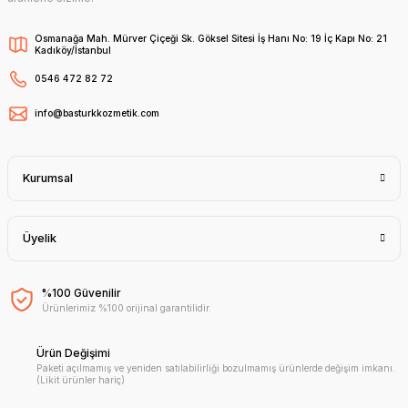
Osmanağa Mah. Mürver Çiçeği Sk. Göksel Sitesi İş Hanı No: 19 İç Kapı No: 21
Kadıköy/İstanbul
0546 472 82 72
info@basturkkozmetik.com
Kurumsal
Üyelik
%100 Güvenilir
Ürünlerimiz %100 orijinal garantilidir.
Ürün Değişimi
Paketi açılmamış ve yeniden satılabilirliği bozulmamış ürünlerde değişim imkanı.
(Likit ürünler hariç)