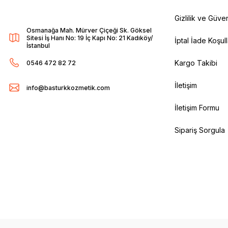
Gizlilik ve Güven
Osmanağa Mah. Mürver Çiçeği Sk. Göksel
Sitesi İş Hanı No: 19 İç Kapı No: 21 Kadıköy/
İptal İade Koşull
İstanbul
Kargo Takibi
0546 472 82 72
İletişim
info@basturkkozmetik.com
İletişim Formu
Sipariş Sorgula