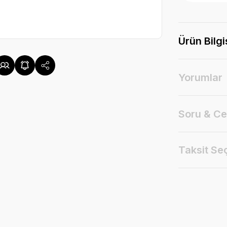
Ürün Bilgi
Yorumlar
Soru & C
Taksit Se