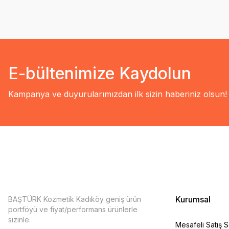
E-bültenimize Kaydolun
Kampanya ve duyurularımızdan ilk sizin haberiniz olsun!
Kurumsal
BAŞTÜRK Kozmetik Kadıköy geniş ürün
portföyü ve fiyat/performans ürünlerle
sizinle.
Mesafeli Satış 