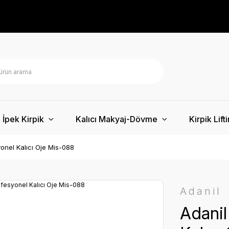
İpek Kirpik
Kalıcı Makyaj-Dövme
Kirpik Lift
yonel Kalıcı Oje Mis-088
Adanil
Adanil