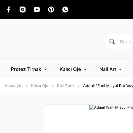
Protez Tırnak
Kalıcı Oje
Nail Art
Anasayfa
Kalıcı Oje
Düz Renk
Adanil 15 ml Misyul Profes