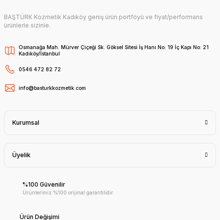
BAŞTÜRK Kozmetik Kadıköy geniş ürün portföyü ve fiyat/performans
ürünlerle sizinle.
Osmanağa Mah. Mürver Çiçeği Sk. Göksel Sitesi İş Hanı No: 19 İç Kapı No: 21
Kadıköy/İstanbul
0546 472 82 72
info@basturkkozmetik.com
Kurumsal
Üyelik
%100 Güvenilir
Ürünlerimiz %100 orijinal garantilidir.
Ürün Değişimi