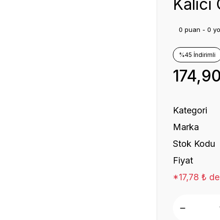
Kalıcı
0 puan - 0 y
%45 İndirimli
174,9
Kategori
Marka
Stok Kodu
Fiyat
*17,78 ₺ de