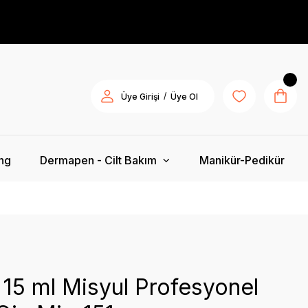
/
Üye Girişi
Üye Ol
ing
Dermapen - Cilt Bakım
Manikür-Pedikür
 15 ml Misyul Profesyonel