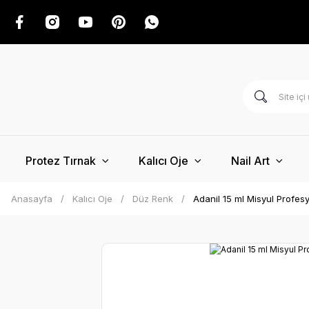
Protez Tırnak
Kalıcı Oje
Nail Art
Anasayfa
Kalıcı Oje
Düz Renk
Adanil 15 ml Misyul Profesy