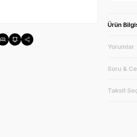
Ürün Bilgi
Yorumlar
Soru & C
Taksit Se