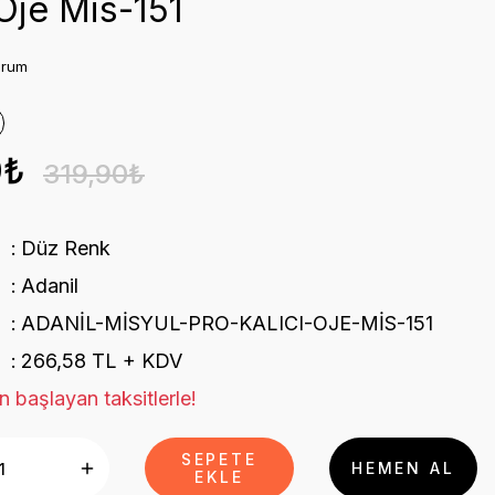
 Oje Mis-151
orum
0₺
319,90₺
Düz Renk
Adanil
ADANİL-MİSYUL-PRO-KALICI-OJE-MİS-151
266,58 TL + KDV
n başlayan taksitlerle!
SEPETE
HEMEN AL
EKLE