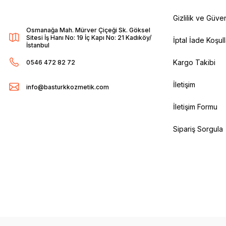
Gizlilik ve Güven
Osmanağa Mah. Mürver Çiçeği Sk. Göksel
Sitesi İş Hanı No: 19 İç Kapı No: 21 Kadıköy/
İptal İade Koşull
İstanbul
Kargo Takibi
0546 472 82 72
İletişim
info@basturkkozmetik.com
İletişim Formu
Sipariş Sorgula