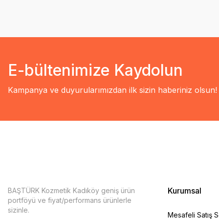
E-bültenimize Kaydolun
Kampanya ve duyurularımızdan ilk sizin haberiniz olsun!
Kurumsal
BAŞTÜRK Kozmetik Kadıköy geniş ürün
portföyü ve fiyat/performans ürünlerle
sizinle.
Mesafeli Satış 