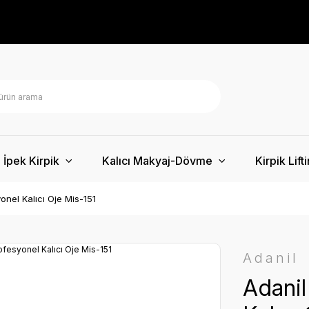
İpek Kirpik
Kalıcı Makyaj-Dövme
Kirpik Lift
onel Kalıcı Oje Mis-151
Adanil
Adanil