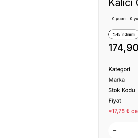
Kalıcı
0 puan - 0 y
%45 İndirimli
174,9
Kategori
Marka
Stok Kodu
Fiyat
*17,78 ₺ de