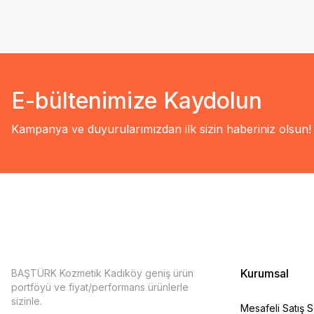
E-bültenimize Kaydolun
Kampanya ve duyurularımızdan ilk sizin haberiniz olsun!
Kurumsal
BAŞTÜRK Kozmetik Kadıköy geniş ürün
portföyü ve fiyat/performans ürünlerle
sizinle.
Mesafeli Satış 