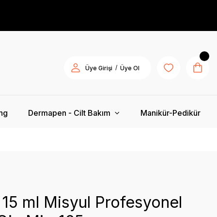
/
Üye Girişi
Üye Ol
ing
Dermapen - Cilt Bakım
Manikür-Pedikür
 15 ml Misyul Profesyonel