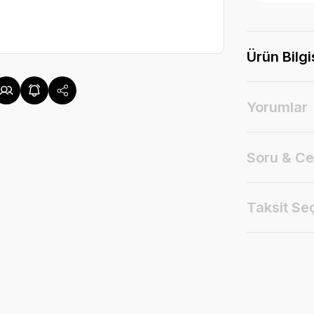
Ürün Bilgi
Yorumlar
Soru & C
Taksit Se