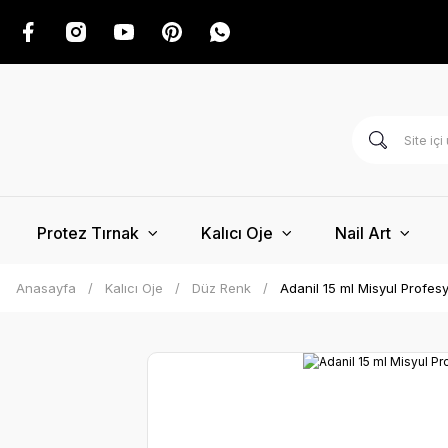
Protez Tırnak
Kalıcı Oje
Nail Art
Anasayfa
Kalıcı Oje
Düz Renk
Adanil 15 ml Misyul Profesy