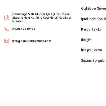
Gizlilik ve Güven
Osmanağa Mah. Mürver Çiçeği Sk. Göksel
Sitesi İş Hanı No: 19 İç Kapı No: 21 Kadıköy/
İptal İade Koşull
İstanbul
Kargo Takibi
0546 472 82 72
İletişim
info@basturkkozmetik.com
İletişim Formu
Sipariş Sorgula