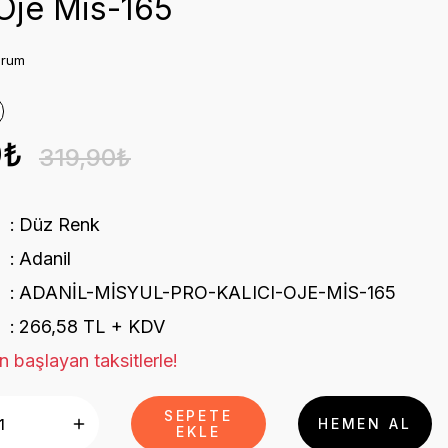
 Oje Mis-165
orum
0₺
319,90₺
Düz Renk
Adanil
ADANİL-MİSYUL-PRO-KALICI-OJE-MİS-165
266,58 TL + KDV
n başlayan taksitlerle!
SEPETE
HEMEN AL
EKLE