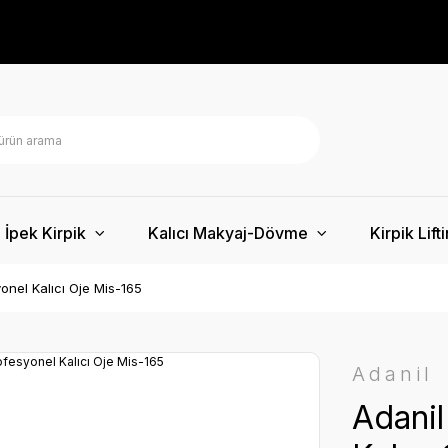
İpek Kirpik
Kalıcı Makyaj-Dövme
Kirpik Lift
onel Kalıcı Oje Mis-165
Adanil
Adanil