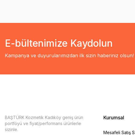
E-bültenimize Kaydolun
Kampanya ve duyurularımızdan ilk sizin haberiniz olsun!
Kurumsal
BAŞTÜRK Kozmetik Kadıköy geniş ürün
portföyü ve fiyat/performans ürünlerle
sizinle.
Mesafeli Satış 