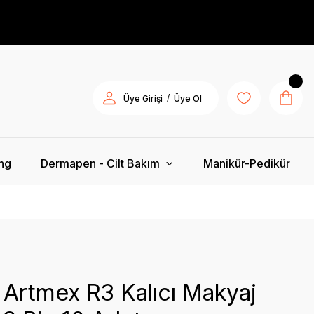
/
Üye Girişi
Üye Ol
ing
Dermapen - Cilt Bakım
Manikür-Pedikür
 Artmex R3 Kalıcı Makyaj