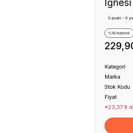
İğnesi
0 puan - 0 y
%19 İndirimli
229,9
Kategori
Marka
Stok Kodu
Fiyat
*23,37 ₺ de