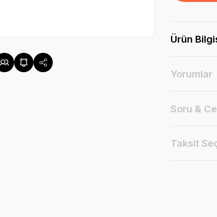
Ürün Bilgi
Yorumlar
Soru & C
Taksit Se