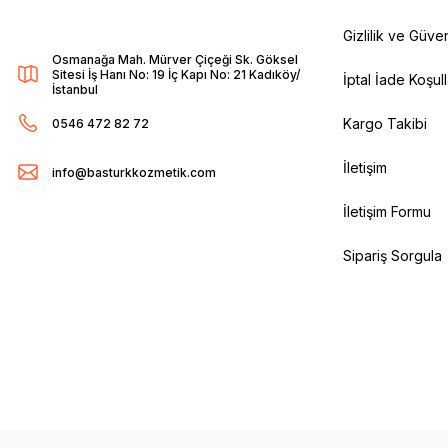
Gizlilik ve Güven
Osmanağa Mah. Mürver Çiçeği Sk. Göksel
Sitesi İş Hanı No: 19 İç Kapı No: 21 Kadıköy/
İptal İade Koşull
İstanbul
Kargo Takibi
0546 472 82 72
İletişim
info@basturkkozmetik.com
İletişim Formu
Sipariş Sorgula