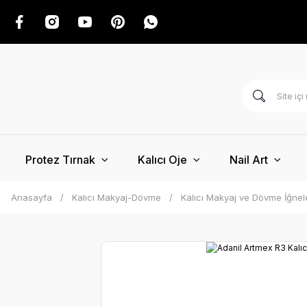
Protez Tırnak
Kalıcı Oje
Nail Art
Anasayfa
Kalıcı Makyaj-Dövme
Kalıcı Makyaj ve Dövme İğnel