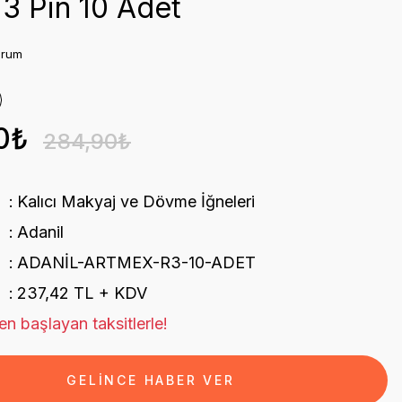
 3 Pin 10 Adet
orum
0₺
284,90₺
Kalıcı Makyaj ve Dövme İğneleri
Adanil
ADANİL-ARTMEX-R3-10-ADET
237,42 TL + KDV
n başlayan taksitlerle!
GELİNCE HABER VER