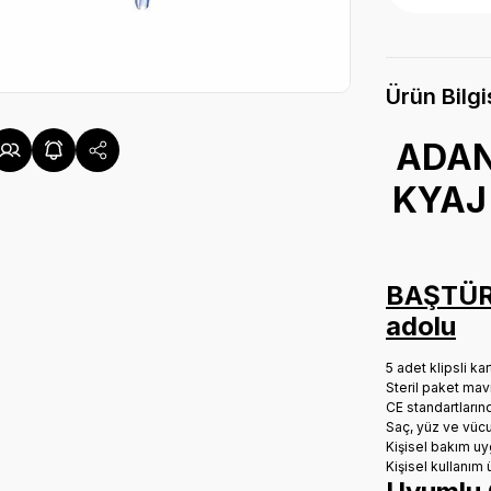
Ürün Bilgi
ADAN
KYAJ 
BAŞTÜRK
adolu
5 adet klipsli ka
Steril paket mavi
CE standartların
Saç, yüz ve vüc
Kişisel bakım uyg
Kişisel kullanım ü