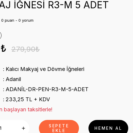
J İĞNESİ R3-M 5 ADET
0 puan - 0 yorum
0₺
279,90₺
Kalıcı Makyaj ve Dövme İğneleri
Adanil
ADANİL-DR-PEN-R3-M-5-ADET
233,25 TL + KDV
n başlayan taksitlerle!
SEPETE
HEMEN AL
EKLE