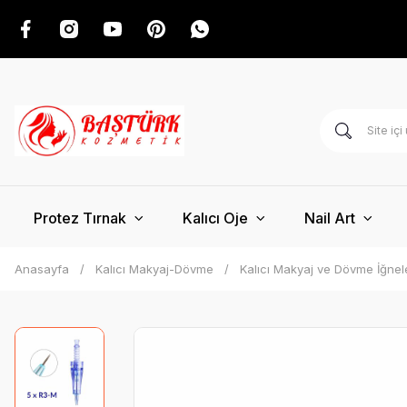
Protez Tırnak
Kalıcı Oje
Nail Art
Anasayfa
Kalıcı Makyaj-Dövme
Kalıcı Makyaj ve Dövme İğnel