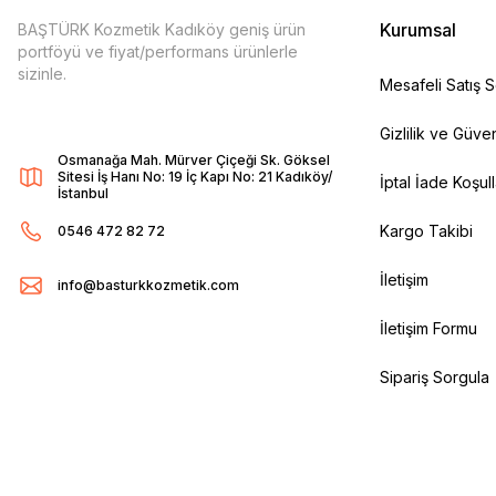
Kurumsal
BAŞTÜRK Kozmetik Kadıköy geniş ürün
portföyü ve fiyat/performans ürünlerle
sizinle.
Mesafeli Satış 
Gizlilik ve Güven
Osmanağa Mah. Mürver Çiçeği Sk. Göksel
Sitesi İş Hanı No: 19 İç Kapı No: 21 Kadıköy/
İptal İade Koşull
İstanbul
Kargo Takibi
0546 472 82 72
İletişim
info@basturkkozmetik.com
İletişim Formu
Sipariş Sorgula