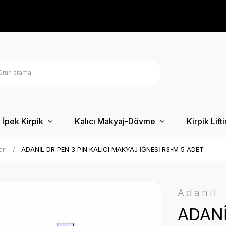
İpek Kirpik
Kalıcı Makyaj-Dövme
Kirpik Lift
eri
ADANİL DR PEN 3 PİN KALICI MAKYAJ İĞNESİ R3-M 5 ADET
Adanil
ADANİ