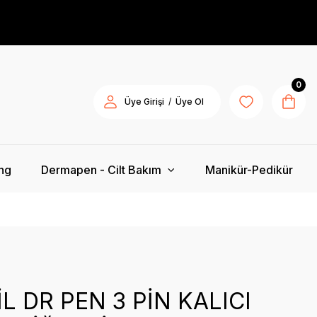
0
/
Üye Girişi
Üye Ol
ing
Dermapen - Cilt Bakım
Manikür-Pedikür
L DR PEN 3 PİN KALICI