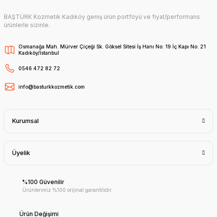
BAŞTÜRK Kozmetik Kadıköy geniş ürün portföyü ve fiyat/performans
ürünlerle sizinle.
Osmanağa Mah. Mürver Çiçeği Sk. Göksel Sitesi İş Hanı No: 19 İç Kapı No: 21
Kadıköy/İstanbul
0546 472 82 72
info@basturkkozmetik.com
Kurumsal
Üyelik
%100 Güvenilir
Ürünlerimiz %100 orijinal garantilidir.
Ürün Değişimi