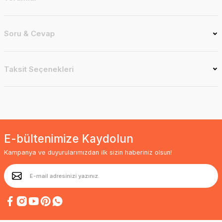
Soru & Cevap
Taksit Seçenekleri
E-bültenimize Kaydolun
Kampanya ve duyurularımızdan ilk sizin haberiniz olsun!