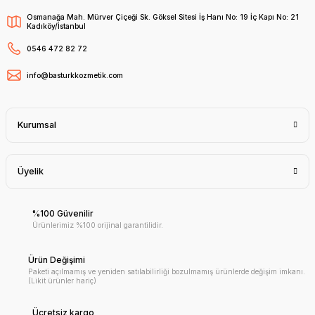
Osmanağa Mah. Mürver Çiçeği Sk. Göksel Sitesi İş Hanı No: 19 İç Kapı No: 21
Kadıköy/İstanbul
0546 472 82 72
info@basturkkozmetik.com
Kurumsal
Üyelik
%100 Güvenilir
Ürünlerimiz %100 orijinal garantilidir.
Ürün Değişimi
Paketi açılmamış ve yeniden satılabilirliği bozulmamış ürünlerde değişim imkanı.
(Likit ürünler hariç)
Ücretsiz kargo