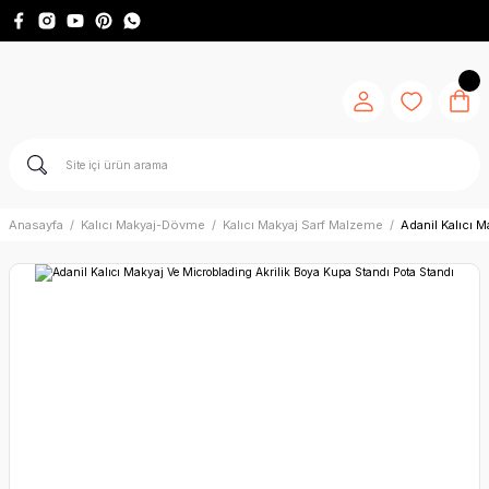
Anasayfa
Kalıcı Makyaj-Dövme
Kalıcı Makyaj Sarf Malzeme
Adanil Kalıcı 