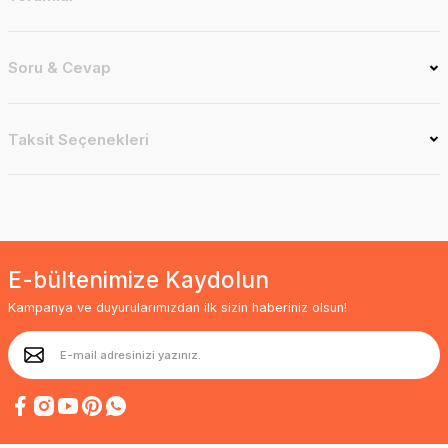
Soru & Cevap
Taksit Seçenekleri
E-bültenimize Kaydolun
Kampanya ve duyurularımızdan ilk sizin haberiniz olsun!