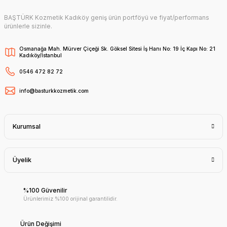
BAŞTÜRK Kozmetik Kadıköy geniş ürün portföyü ve fiyat/performans
ürünlerle sizinle.
Osmanağa Mah. Mürver Çiçeği Sk. Göksel Sitesi İş Hanı No: 19 İç Kapı No: 21
Kadıköy/İstanbul
0546 472 82 72
info@basturkkozmetik.com
Kurumsal
Üyelik
%100 Güvenilir
Ürünlerimiz %100 orijinal garantilidir.
Ürün Değişimi