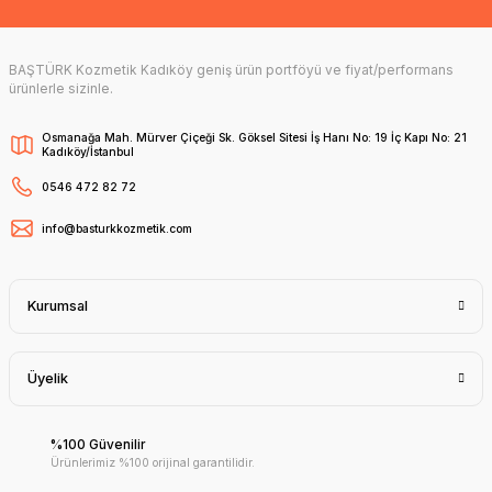
BAŞTÜRK Kozmetik Kadıköy geniş ürün portföyü ve fiyat/performans
ürünlerle sizinle.
Osmanağa Mah. Mürver Çiçeği Sk. Göksel Sitesi İş Hanı No: 19 İç Kapı No: 21
Kadıköy/İstanbul
0546 472 82 72
info@basturkkozmetik.com
Kurumsal
Üyelik
%100 Güvenilir
Ürünlerimiz %100 orijinal garantilidir.