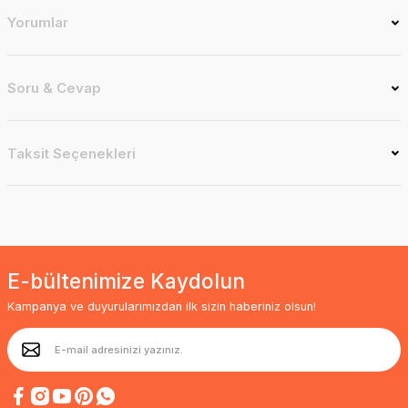
Yorumlar
Soru & Cevap
Taksit Seçenekleri
E-bültenimize Kaydolun
Kampanya ve duyurularımızdan ilk sizin haberiniz olsun!