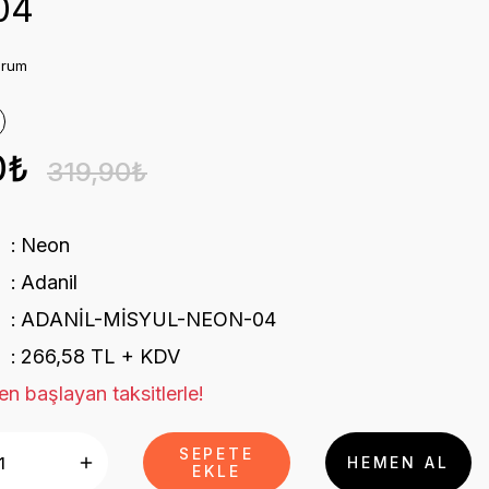
04
orum
0₺
319,90₺
Neon
Adanil
ADANİL-MİSYUL-NEON-04
266,58 TL + KDV
n başlayan taksitlerle!
SEPETE
HEMEN AL
EKLE