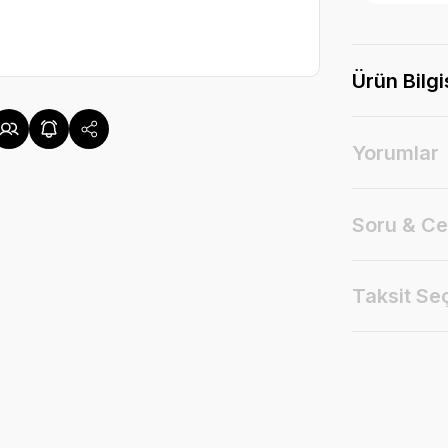
Ürün Bilgi
Yorumlar
Soru & C
Taksit Se