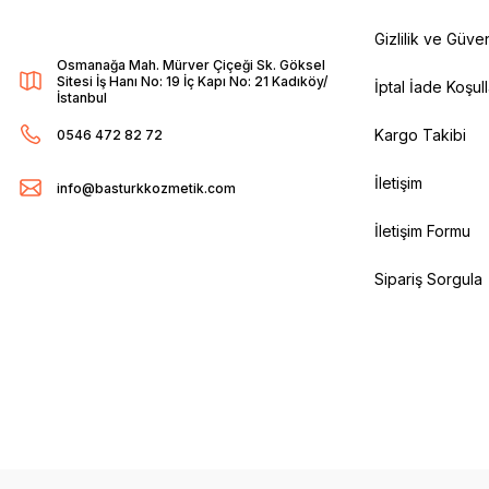
Gizlilik ve Güven
Osmanağa Mah. Mürver Çiçeği Sk. Göksel
Sitesi İş Hanı No: 19 İç Kapı No: 21 Kadıköy/
İptal İade Koşull
İstanbul
Kargo Takibi
0546 472 82 72
İletişim
info@basturkkozmetik.com
İletişim Formu
Sipariş Sorgula