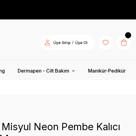
/
Üye Girişi
Üye Ol
ing
Dermapen - Cilt Bakım
Manikür-Pedikür
 Misyul Neon Pembe Kalıcı