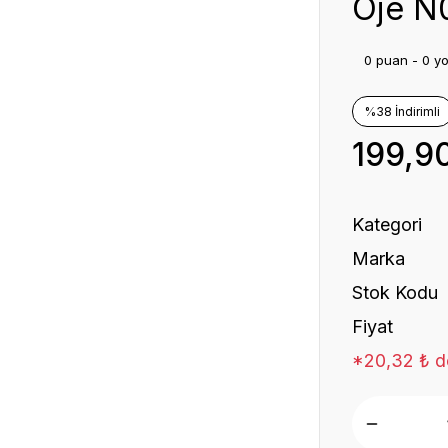
Oje N
0 puan - 0 y
%38 İndirimli
199,9
Kategori
Marka
Stok Kodu
Fiyat
*20,32 ₺ de