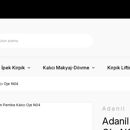
İpek Kirpik
Kalıcı Makyaj-Dövme
Kirpik Lift
cı Oje N04
Adanil
Adanil