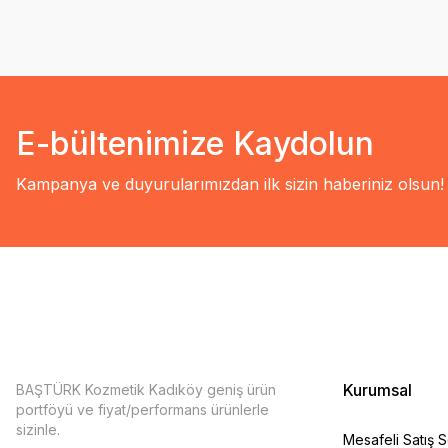
E-bültenimize Kaydolun
Kampanya ve duyurularımızdan ilk sizin haberiniz olsun!
Kurumsal
BAŞTÜRK Kozmetik Kadıköy geniş ürün
portföyü ve fiyat/performans ürünlerle
sizinle.
Mesafeli Satış 