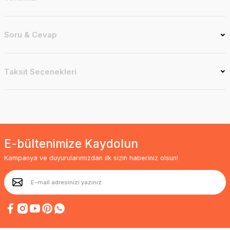
Soru & Cevap
Taksit Seçenekleri
E-bültenimize Kaydolun
Kampanya ve duyurularımızdan ilk sizin haberiniz olsun!