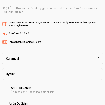
BAŞTÜRK Kozmetik Kadıköy geniş ürün portföyü ve fiyat/performans
ürünlerle sizinle.
Osmanağa Mah. Mürver Çiçeği Sk. Göksel Sitesi İş Hanı No: 19 İç Kapı No: 21
Kadıköy/İstanbul
0546 472 82 72
info@basturkkozmetik.com
Kurumsal
Üyelik
%100 Güvenilir
Ürünlerimiz %100 orijinal garantilidir.
Ürün Değişimi