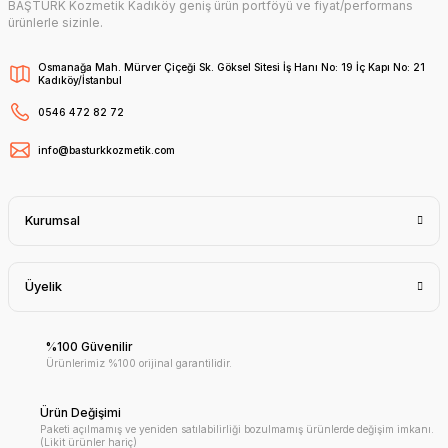
BAŞTÜRK Kozmetik Kadıköy geniş ürün portföyü ve fiyat/performans
ürünlerle sizinle.
Osmanağa Mah. Mürver Çiçeği Sk. Göksel Sitesi İş Hanı No: 19 İç Kapı No: 21
Kadıköy/İstanbul
0546 472 82 72
info@basturkkozmetik.com
Kurumsal
Üyelik
%100 Güvenilir
Ürünlerimiz %100 orijinal garantilidir.
Ürün Değişimi
Paketi açılmamış ve yeniden satılabilirliği bozulmamış ürünlerde değişim imkanı.
(Likit ürünler hariç)