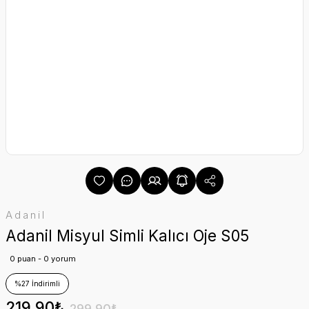
Adanil
Adanil Misyul Simli Kalıcı Oje S05
0 puan - 0 yorum
%27 İndirimli
219,90₺
299,90₺