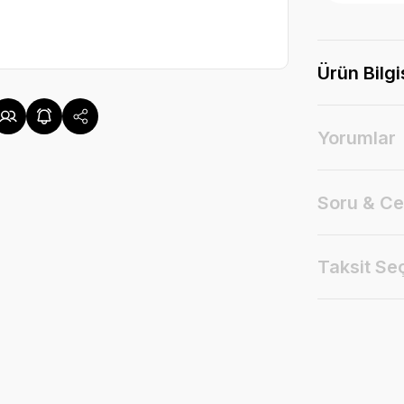
Ürün Bilgi
Yorumlar
Soru & C
Taksit Se