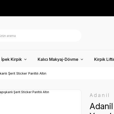
İpek Kirpik
Kalıcı Makyaj-Dövme
Kirpik Lift
lı Şerit Sticker Parıltılı Altın
Adanil
Adanil