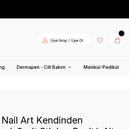
/
Üye Girişi
Üye Ol
ing
Dermapen - Cilt Bakım
Manikür-Pedikür
 Nail Art Kendinden