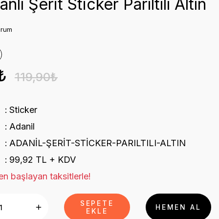
nlı Şerit Sticker Parıltılı Altın
orum
₺
119,90₺
Sticker
Adanil
ADANİL-ŞERİT-STİCKER-PARILTILI-ALTIN
99,92 TL + KDV
n başlayan taksitlerle!
SEPETE
HEMEN AL
EKLE