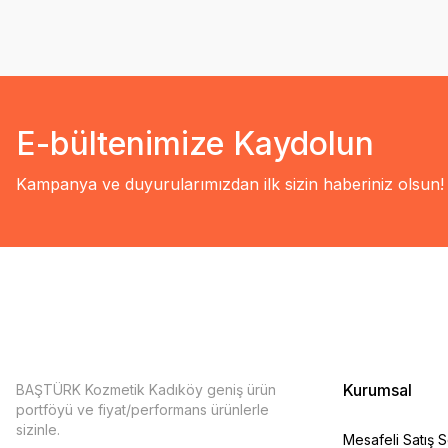
E-bültenimize Kaydolun
Kampanya ve duyurularımızdan ilk sizin haberiniz olsun!
Kurumsal
BAŞTÜRK Kozmetik Kadıköy geniş ürün
portföyü ve fiyat/performans ürünlerle
sizinle.
Mesafeli Satış 