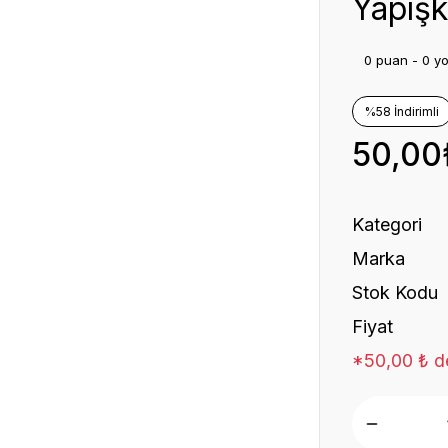
Yapışka
0 puan - 0 y
%58 İndirimli
50,00
Kategori
Marka
Stok Kodu
Fiyat
*50,00 ₺ de