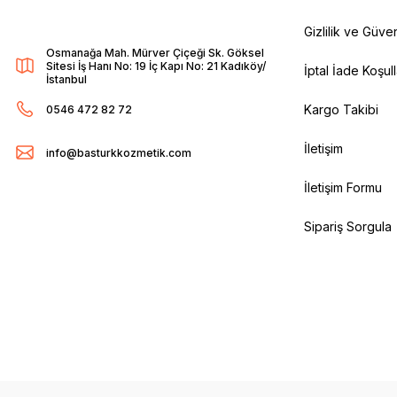
Gizlilik ve Güven
Osmanağa Mah. Mürver Çiçeği Sk. Göksel
Sitesi İş Hanı No: 19 İç Kapı No: 21 Kadıköy/
İptal İade Koşull
İstanbul
Kargo Takibi
0546 472 82 72
İletişim
info@basturkkozmetik.com
İletişim Formu
Sipariş Sorgula