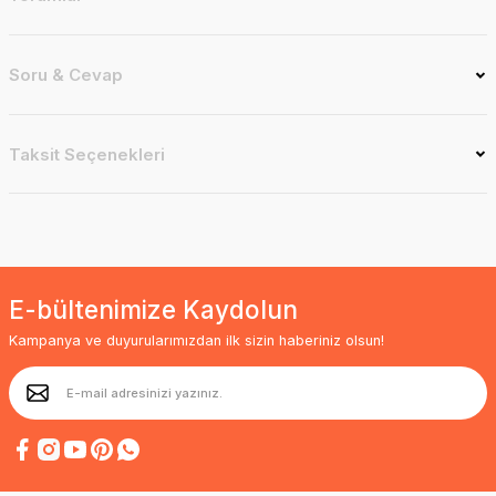
Soru & Cevap
Taksit Seçenekleri
E-bültenimize Kaydolun
Kampanya ve duyurularımızdan ilk sizin haberiniz olsun!