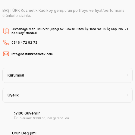
BAŞTÜRK Kozmetik Kadıköy geniş ürün portföyü ve fiyat/performans
ürünlerle sizinle.
Osmanağa Mah. Mürver Çiçeği Sk. Göksel Sitesi İş Hanı No: 19 İç Kapı No: 21
Kadıköy/İstanbul
0546 472 82 72
info@basturkkozmetik.com
Kurumsal
Üyelik
%100 Güvenilir
Ürünlerimiz %100 orijinal garantilidir.
Ürün Değişimi