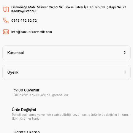
Osmanağa Mah. Mürver Çiçeği Sk. Göksel Sitesi İş Hanı No: 19 İç Kapı No: 21
Kadıköy/İstanbul
0546 472 82 72
info@basturkkozmetik.com
Kurumsal
Üyelik
%100 Güvenilir
Ürünlerimiz %100 orijinal garantilidir.
Ürün Değişimi
Paketi açılmamış ve yeniden satılabilirliği bozulmamış ürünlerde değişim imkanı.
(Likit ürünler hariç)
Ücretsiz kargo