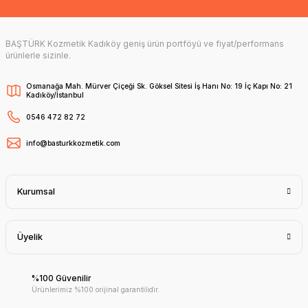
BAŞTÜRK Kozmetik Kadıköy geniş ürün portföyü ve fiyat/performans
ürünlerle sizinle.
Osmanağa Mah. Mürver Çiçeği Sk. Göksel Sitesi İş Hanı No: 19 İç Kapı No: 21
Kadıköy/İstanbul
0546 472 82 72
info@basturkkozmetik.com
Kurumsal
Üyelik
%100 Güvenilir
Ürünlerimiz %100 orijinal garantilidir.