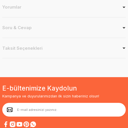
Yorumlar
Soru & Cevap
Taksit Seçenekleri
E-bültenimize Kaydolun
Kampanya ve duyurularımızdan ilk sizin haberiniz olsun!