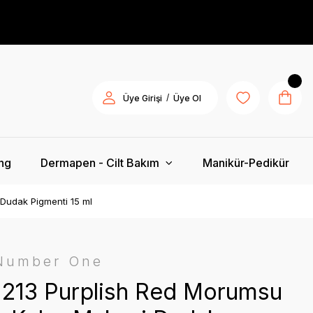
/
Üye Girişi
Üye Ol
ing
Dermapen - Cilt Bakım
Manikür-Pedikür
 Dudak Pigmenti 15 ml
 Number One
c 213 Purplish Red Morumsu