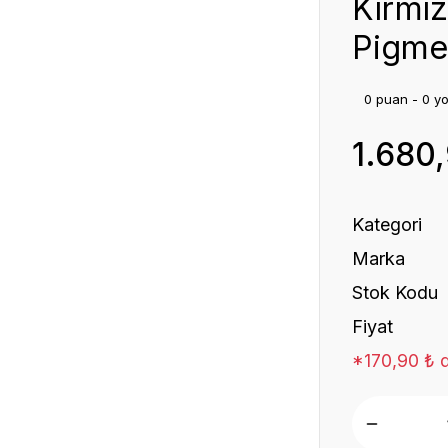
Kırmız
Pigmen
0 puan - 0 y
1.680
Kategori
Marka
Stok Kodu
Fiyat
*170,90 ₺ d