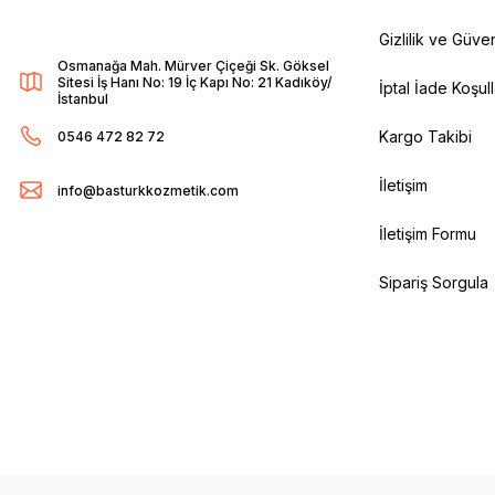
Gizlilik ve Güven
Osmanağa Mah. Mürver Çiçeği Sk. Göksel
Sitesi İş Hanı No: 19 İç Kapı No: 21 Kadıköy/
İptal İade Koşull
İstanbul
Kargo Takibi
0546 472 82 72
İletişim
info@basturkkozmetik.com
İletişim Formu
Sipariş Sorgula