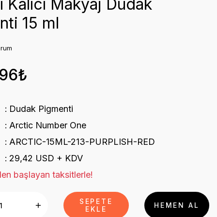
ı Kalıcı Makyaj Dudak
ti 15 ml
orum
,96₺
Dudak Pigmenti
Arctic Number One
ARCTIC-15ML-213-PURPLISH-RED
29,42 USD + KDV
en başlayan taksitlerle!
SEPETE
HEMEN AL
EKLE