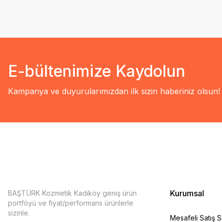
E-bültenimize Kaydolun
Kampanya ve duyurularımızdan ilk sizin haberiniz olsun!
Kurumsal
BAŞTÜRK Kozmetik Kadıköy geniş ürün
portföyü ve fiyat/performans ürünlerle
sizinle.
Mesafeli Satış 