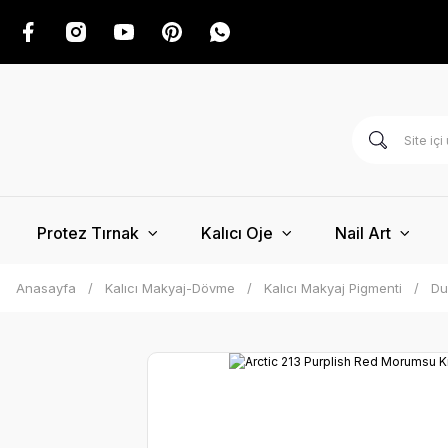
Protez Tırnak
Kalıcı Oje
Nail Art
Anasayfa
Kalıcı Makyaj-Dövme
Kalıcı Makyaj Pigmenti
Du