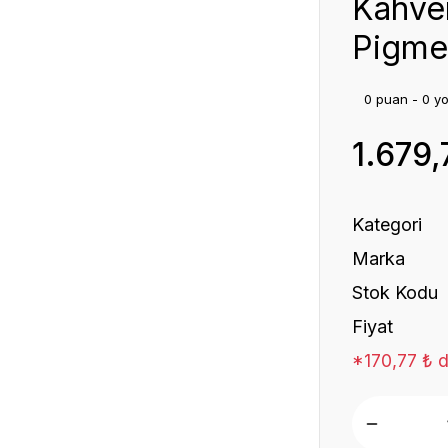
Kahver
Pigmen
0 puan - 0 y
1.679,
Kategori
Marka
Stok Kodu
Fiyat
*170,77 ₺ d