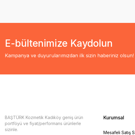
E-bültenimize Kaydolun
Kampanya ve duyurularımızdan ilk sizin haberiniz olsun!
Kurumsal
BAŞTÜRK Kozmetik Kadıköy geniş ürün
portföyü ve fiyat/performans ürünlerle
sizinle.
Mesafeli Satış 