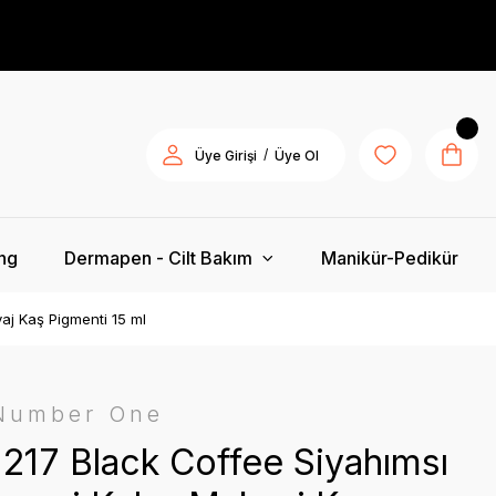
/
Üye Girişi
Üye Ol
ing
Dermapen - Cilt Bakım
Manikür-Pedikür
aj Kaş Pigmenti 15 ml
 Number One
 217 Black Coffee Siyahımsı