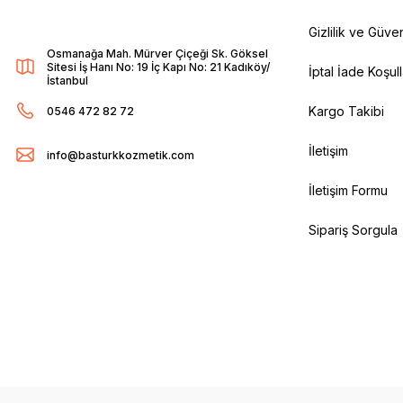
Gizlilik ve Güven
Osmanağa Mah. Mürver Çiçeği Sk. Göksel
Sitesi İş Hanı No: 19 İç Kapı No: 21 Kadıköy/
İptal İade Koşull
İstanbul
Kargo Takibi
0546 472 82 72
İletişim
info@basturkkozmetik.com
İletişim Formu
Sipariş Sorgula