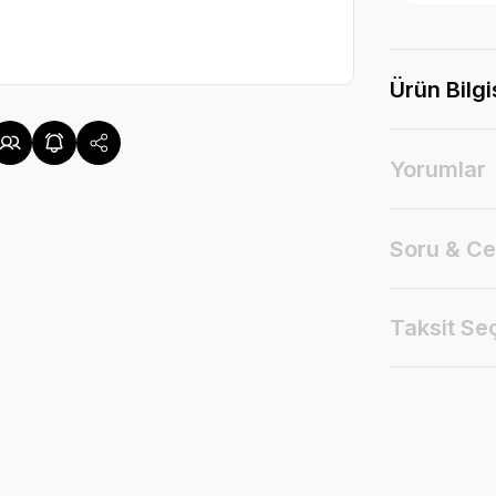
Ürün Bilgi
Yorumlar
Soru & C
Taksit Se