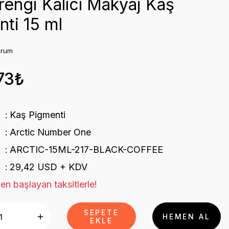
engi Kalıcı Makyaj Kaş
ti 15 ml
orum
73₺
Kaş Pigmenti
Arctic Number One
ARCTIC-15ML-217-BLACK-COFFEE
29,42 USD + KDV
en başlayan taksitlerle!
SEPETE
HEMEN AL
EKLE