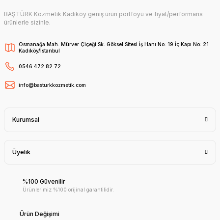
BAŞTÜRK Kozmetik Kadıköy geniş ürün portföyü ve fiyat/performans
ürünlerle sizinle.
Osmanağa Mah. Mürver Çiçeği Sk. Göksel Sitesi İş Hanı No: 19 İç Kapı No: 21
Kadıköy/İstanbul
0546 472 82 72
info@basturkkozmetik.com
Kurumsal
Üyelik
%100 Güvenilir
Ürünlerimiz %100 orijinal garantilidir.
Ürün Değişimi