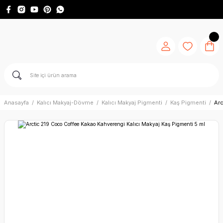
Anasayfa
Kalıcı Makyaj-Dövme
Kalıcı Makyaj Pigmenti
Kaş Pigmenti
Arc