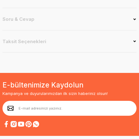
Soru & Cevap
Taksit Seçenekleri
E-bültenimize Kaydolun
Kampanya ve duyurularımızdan ilk sizin haberiniz olsun!