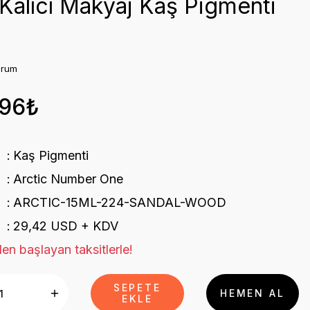
Kalıcı Makyaj Kaş Pigmenti
orum
,96₺
Kaş Pigmenti
Arctic Number One
ARCTIC-15ML-224-SANDAL-WOOD
29,42 USD + KDV
en başlayan taksitlerle!
SEPETE
HEMEN AL
EKLE