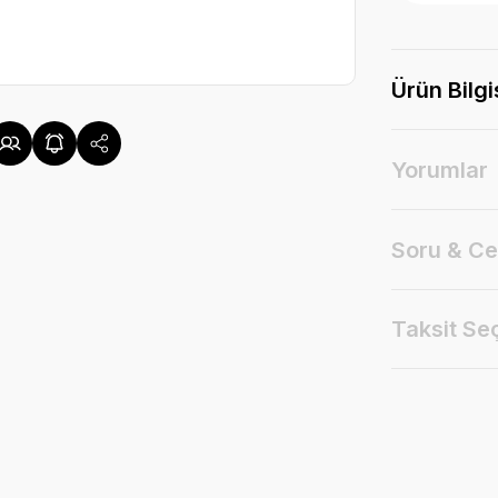
Ürün Bilgi
Yorumlar
Soru & C
Taksit Se