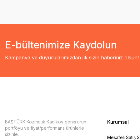
E-bültenimize Kaydolun
Kampanya ve duyurularımızdan ilk sizin haberiniz olsun!
Kurumsal
BAŞTÜRK Kozmetik Kadıköy geniş ürün
portföyü ve fiyat/performans ürünlerle
sizinle.
Mesafeli Satış 