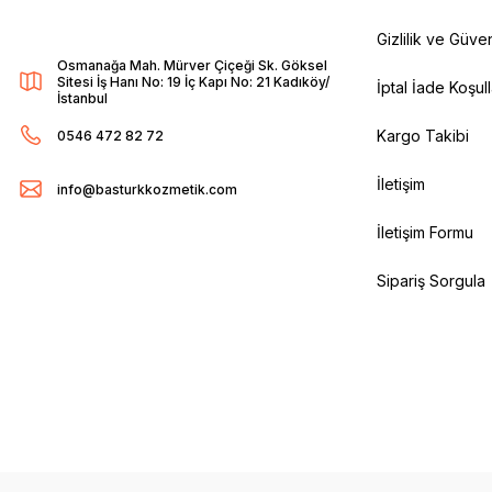
Gizlilik ve Güven
Osmanağa Mah. Mürver Çiçeği Sk. Göksel
Sitesi İş Hanı No: 19 İç Kapı No: 21 Kadıköy/
İptal İade Koşull
İstanbul
Kargo Takibi
0546 472 82 72
İletişim
info@basturkkozmetik.com
İletişim Formu
Sipariş Sorgula