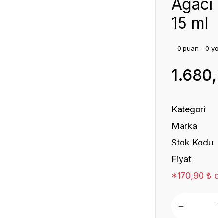
Ağacı 
15 ml
0 puan - 0 y
1.680
Kategori
Marka
Stok Kodu
Fiyat
*170,90 ₺ d