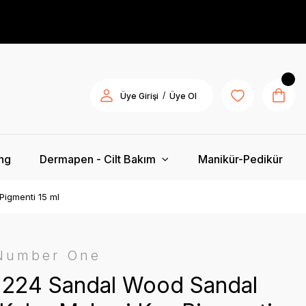
/
Üye Girişi
Üye Ol
ing
Dermapen - Cilt Bakım
Manikür-Pedikür
Pigmenti 15 ml
 Number One
c 224 Sandal Wood Sandal