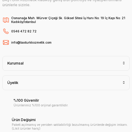
ürünlerle sizinle.
Osmanağa Mah. Mürver Çiçeği Sk. Göksel Sitesi İş Hanı No: 19 İç Kapı No: 21
Kadıköy/İstanbul
0546 472 82 72
info@basturkkozmetik.com
Kurumsal
Üyelik
%100 Güvenilir
Ürünlerimiz %100 orijinal garantilidir.
Ürün Değişimi
Paketi açılmamış ve yeniden satılabilirliği bozulmamış ürünlerde değişim imkanı.
(Likit ürünler hariç)