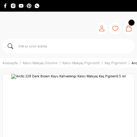
Anasayfa
Kalıcı Makyaj-Dövme
Kalıcı Makyaj Pigmenti
Kaş Pigmenti
Arc