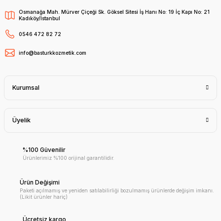
Osmanağa Mah. Mürver Çiçeği Sk. Göksel Sitesi İş Hanı No: 19 İç Kapı No: 21
Kadıköy/İstanbul
0546 472 82 72
info@basturkkozmetik.com
Kurumsal
Üyelik
%100 Güvenilir
Ürünlerimiz %100 orijinal garantilidir.
Ürün Değişimi
Paketi açılmamış ve yeniden satılabilirliği bozulmamış ürünlerde değişim imkanı.
(Likit ürünler hariç)
Ücretsiz kargo