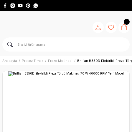
Anasayfa
Protez Tırnak
Freze Makinesi
Brillian B350D Elektrikli Freze 