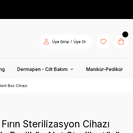
/
Üye Girişi
Üye Ol
ing
Dermapen - Cilt Bakım
Manikür-Pedikür
teril Box Cihazı
 Fırın Sterilizasyon Cihazı