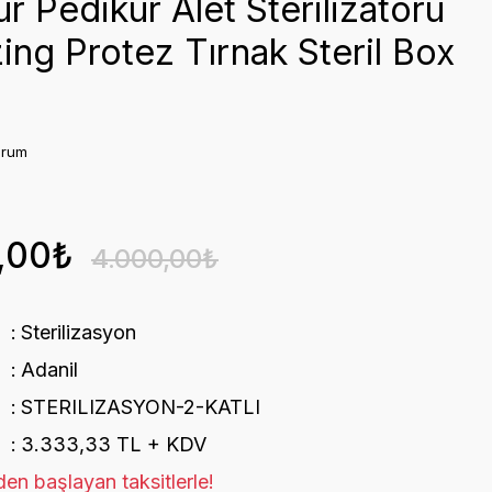
r Pedikür Alet Sterilizatörü
zing Protez Tırnak Steril Box
orum
,00₺
4.000,00₺
Sterilizasyon
Adanil
STERILIZASYON-2-KATLI
3.333,33 TL + KDV
en başlayan taksitlerle!