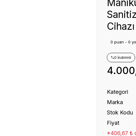
Manikü
Saniti
Cihazı
0 puan - 0 y
%0 İndirimli
4.000
Kategori
Marka
Stok Kodu
Fiyat
*406,67 ₺ d