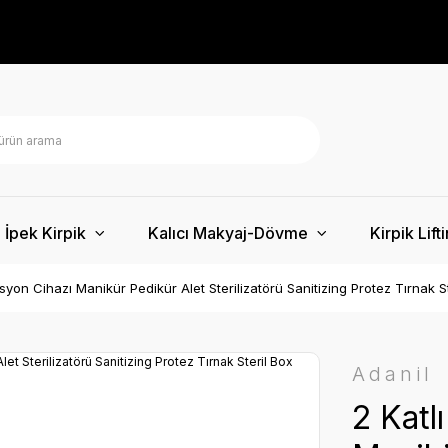
İpek Kirpik
Kalıcı Makyaj-Dövme
Kirpik Lift
izasyon Cihazı Manikür Pedikür Alet Sterilizatörü Sanitizing Protez Tırnak S
Adanil
2 Katlı