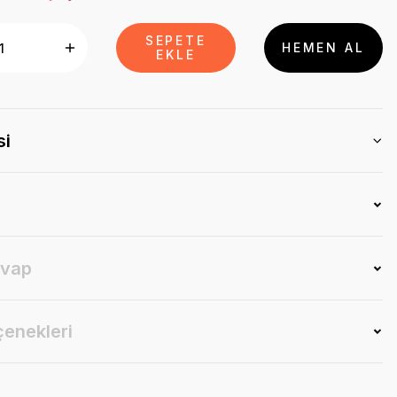
SEPETE
HEMEN AL
EKLE
si
evap
çenekleri