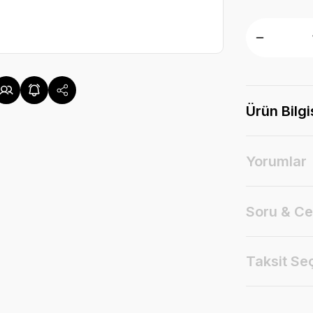
Ürün Bilgi
Yorumlar
Soru & C
Taksit Se