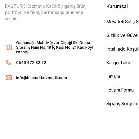
Kurumsal
BAŞTÜRK Kozmetik Kadıköy geniş ürün
portföyü ve fiyat/performans ürünlerle
sizinle.
Mesafeli Satış 
Gizlilik ve Güven
Osmanağa Mah. Mürver Çiçeği Sk. Göksel
Sitesi İş Hanı No: 19 İç Kapı No: 21 Kadıköy/
İptal İade Koşull
İstanbul
Kargo Takibi
0546 472 82 72
İletişim
info@basturkkozmetik.com
İletişim Formu
Sipariş Sorgula