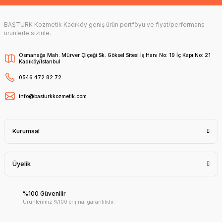
BAŞTÜRK Kozmetik Kadıköy geniş ürün portföyü ve fiyat/performans
ürünlerle sizinle.
Osmanağa Mah. Mürver Çiçeği Sk. Göksel Sitesi İş Hanı No: 19 İç Kapı No: 21
Kadıköy/İstanbul
0546 472 82 72
info@basturkkozmetik.com
Kurumsal
Üyelik
%100 Güvenilir
Ürünlerimiz %100 orijinal garantilidir.