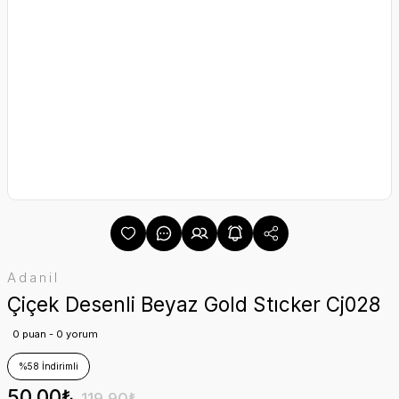
Adanil
Çiçek Desenli Beyaz Gold Stıcker Cj028
0 puan - 0 yorum
%58 İndirimli
50,00₺
119,90₺