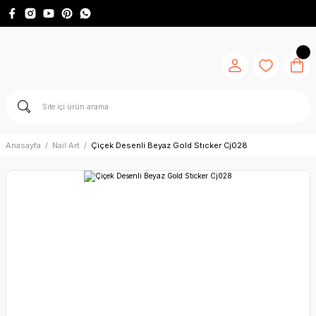
Anasayfa
Nail Art
Çiçek Desenli Beyaz Gold Stıcker Cj028