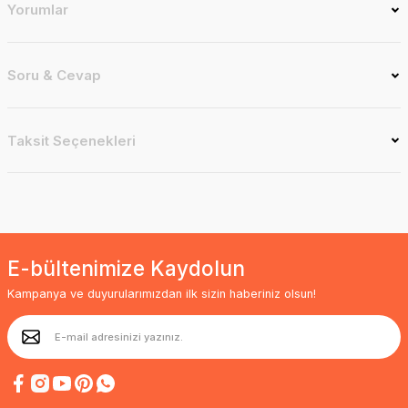
Yorumlar
Soru & Cevap
Taksit Seçenekleri
E-bültenimize Kaydolun
Kampanya ve duyurularımızdan ilk sizin haberiniz olsun!