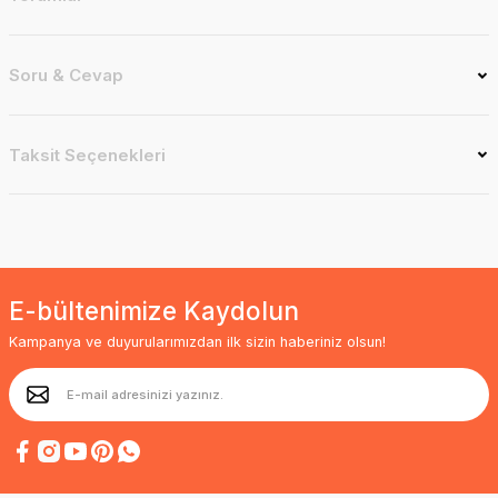
Soru & Cevap
Taksit Seçenekleri
E-bültenimize Kaydolun
Kampanya ve duyurularımızdan ilk sizin haberiniz olsun!