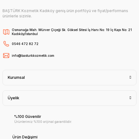
BAŞTÜRK Kozmetik Kadıköy geniş ürün portföyü ve fiyat/performans
ürünlerle sizinle.
Osmanağa Mah. Mürver Çiçeği Sk. Göksel Sitesi İş Hanı No: 19 İç Kapı No: 21
Kadıköy/İstanbul
0546 472 82 72
info@basturkkozmetik.com
Kurumsal
Üyelik
%100 Güvenilir
Ürünlerimiz %100 orijinal garantilidir.
Ürün Değişimi