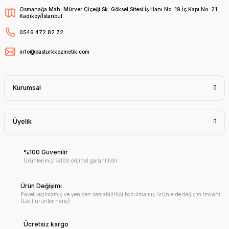
Osmanağa Mah. Mürver Çiçeği Sk. Göksel Sitesi İş Hanı No: 19 İç Kapı No: 21
Kadıköy/İstanbul
0546 472 82 72
info@basturkkozmetik.com
Kurumsal
Üyelik
%100 Güvenilir
Ürünlerimiz %100 orijinal garantilidir.
Ürün Değişimi
Paketi açılmamış ve yeniden satılabilirliği bozulmamış ürünlerde değişim imkanı.
(Likit ürünler hariç)
Ücretsiz kargo