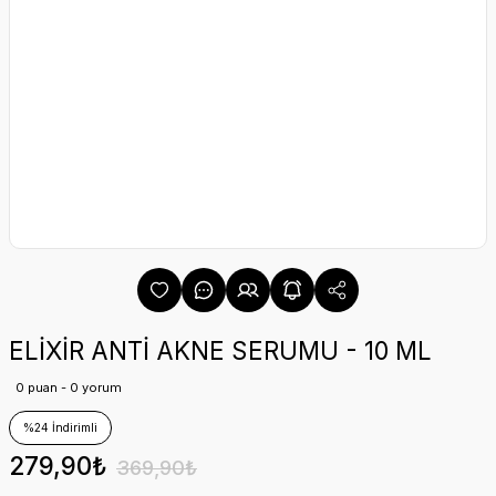
ELİXİR ANTİ AKNE SERUMU - 10 ML
0 puan - 0 yorum
%24 İndirimli
279,90₺
369,90₺