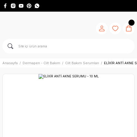
Anasayfa
Dermapen - Cilt Bakım
Cilt Bakım Serumları
ELİXİR ANTİ AKNE 