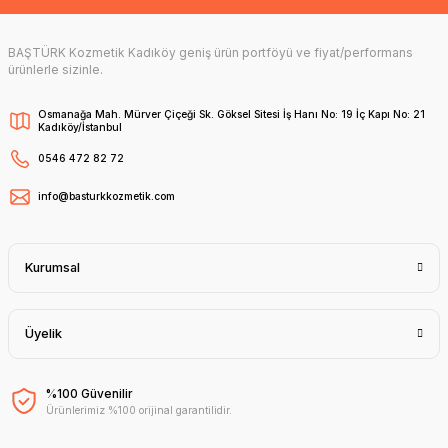
BAŞTÜRK Kozmetik Kadıköy geniş ürün portföyü ve fiyat/performans
ürünlerle sizinle.
Osmanağa Mah. Mürver Çiçeği Sk. Göksel Sitesi İş Hanı No: 19 İç Kapı No: 21
Kadıköy/İstanbul
0546 472 82 72
info@basturkkozmetik.com
Kurumsal
Üyelik
%100 Güvenilir
Ürünlerimiz %100 orijinal garantilidir.