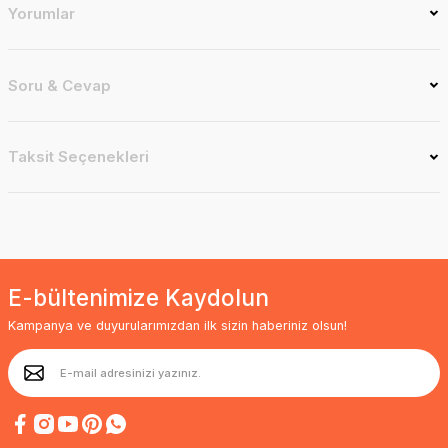
Yorumlar
Soru & Cevap
Taksit Seçenekleri
E-bültenimize Kaydolun
Kampanya ve duyurularımızdan ilk sizin haberiniz olsun!