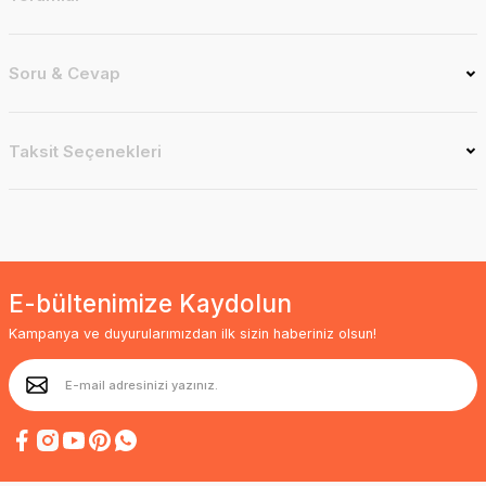
Soru & Cevap
Taksit Seçenekleri
E-bültenimize Kaydolun
Kampanya ve duyurularımızdan ilk sizin haberiniz olsun!