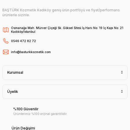
BAŞTÜRK Kozmetik Kadıköy geniş ürün portföyü ve fiyat/performans
ürünlerle sizinle.
Osmanağa Mah. Mürver Çiçeği Sk. Göksel Sitesi İş Hanı No: 19 İç Kapı No: 21
Kadıköy/İstanbul
0546 472 82 72
info@basturkkozmetik.com
Kurumsal
Üyelik
%100 Güvenilir
Ürünlerimiz %100 orijinal garantilidir.
Ürün Değişimi