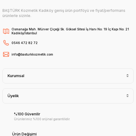
BAŞTÜRK Kozmetik Kadıköy geniş ürün portföyü ve fiyat/performans
ürünlerle sizinle.
Osmanağa Mah. Mürver Çiçeği Sk. Göksel Sitesi İş Hanı No: 19 İç Kapı No: 21
Kadıköy/İstanbul
0546 472 82 72
info@basturkkozmetik.com
Kurumsal
Üyelik
%100 Güvenilir
Ürünlerimiz %100 orijinal garantilidir.
Ürün Değişimi