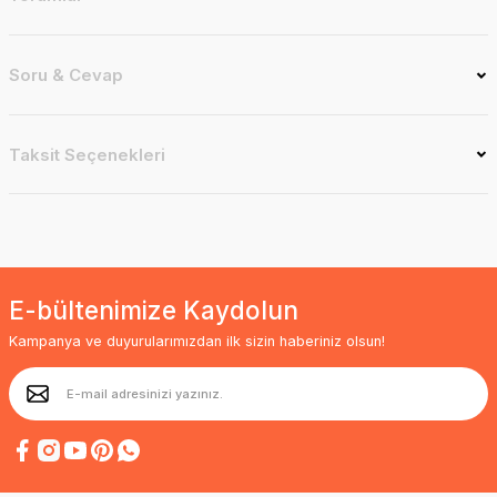
Soru & Cevap
Taksit Seçenekleri
E-bültenimize Kaydolun
Kampanya ve duyurularımızdan ilk sizin haberiniz olsun!