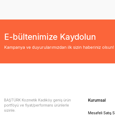
E-bültenimize Kaydolun
Kampanya ve duyurularımızdan ilk sizin haberiniz olsun!
Kurumsal
BAŞTÜRK Kozmetik Kadıköy geniş ürün
portföyü ve fiyat/performans ürünlerle
sizinle.
Mesafeli Satış 