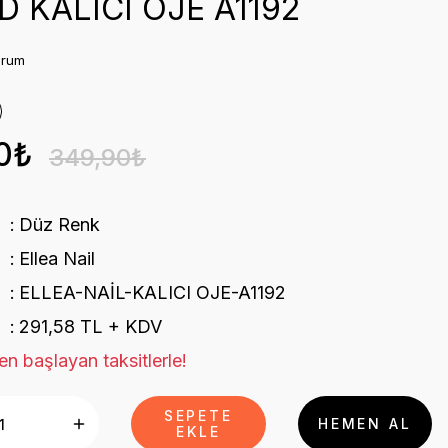
D KALICI OJE A1192
orum
0₺
349,90₺
Düz Renk
Ellea Nail
ELLEA-NAİL-KALICI OJE-A1192
291,58 TL + KDV
n başlayan taksitlerle!
SEPETE
HEMEN AL
EKLE