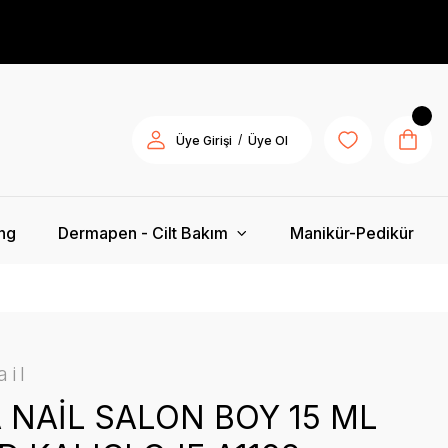
/
Üye Girişi
Üye Ol
ing
Dermapen - Cilt Bakım
Manikür-Pedikür
ail
 NAİL SALON BOY 15 ML