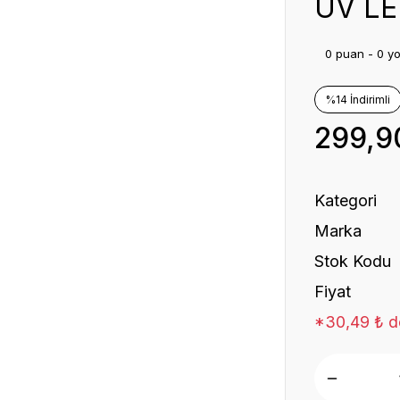
UV LE
0 puan - 0 y
%14 İndirimli
299,9
Kategori
Marka
Stok Kodu
Fiyat
*30,49 ₺ de