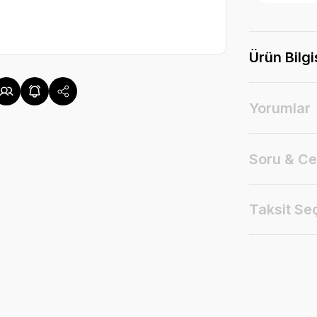
Ürün Bilgi
Yorumlar
Soru & C
Taksit Se