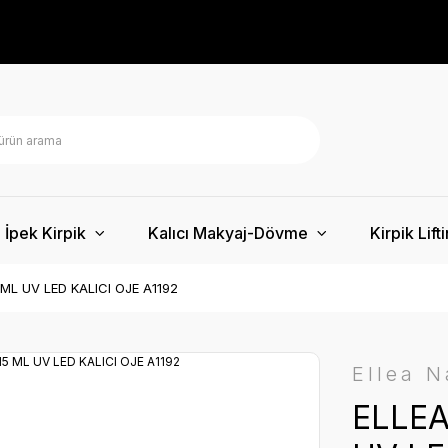
İpek Kirpik
Kalıcı Makyaj-Dövme
Kirpik Lift
ML UV LED KALICI OJE A1192
Ellea N
ELLEA