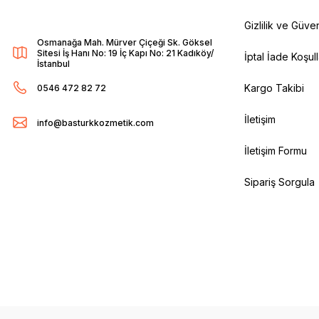
Gizlilik ve Güven
Osmanağa Mah. Mürver Çiçeği Sk. Göksel
Sitesi İş Hanı No: 19 İç Kapı No: 21 Kadıköy/
İptal İade Koşull
İstanbul
Kargo Takibi
0546 472 82 72
İletişim
info@basturkkozmetik.com
İletişim Formu
Sipariş Sorgula