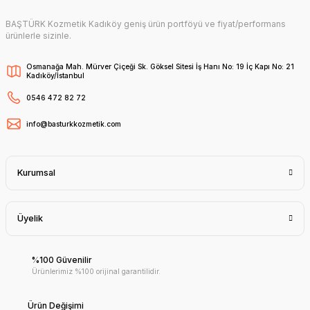
BAŞTÜRK Kozmetik Kadıköy geniş ürün portföyü ve fiyat/performans
ürünlerle sizinle.
Osmanağa Mah. Mürver Çiçeği Sk. Göksel Sitesi İş Hanı No: 19 İç Kapı No: 21
Kadıköy/İstanbul
0546 472 82 72
info@basturkkozmetik.com
Kurumsal
Üyelik
%100 Güvenilir
Ürünlerimiz %100 orijinal garantilidir.
Ürün Değişimi