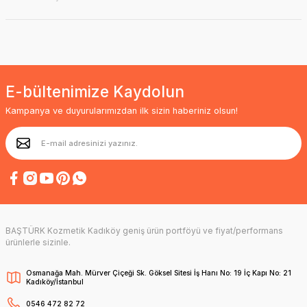
E-bültenimize Kaydolun
Kampanya ve duyurularımızdan ilk sizin haberiniz olsun!
BAŞTÜRK Kozmetik Kadıköy geniş ürün portföyü ve fiyat/performans
ürünlerle sizinle.
Osmanağa Mah. Mürver Çiçeği Sk. Göksel Sitesi İş Hanı No: 19 İç Kapı No: 21
Kadıköy/İstanbul
0546 472 82 72