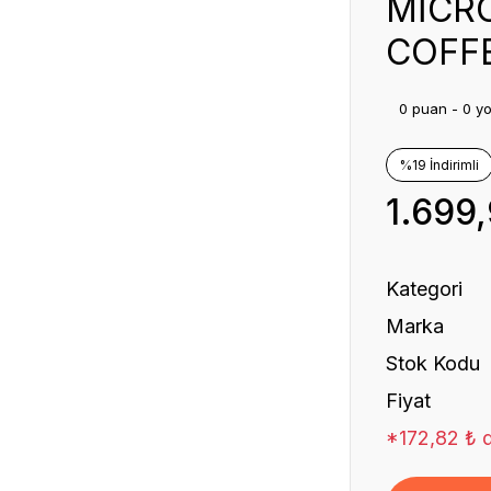
MİCR
COFF
0 puan - 0 y
%19 İndirimli
1.699
Kategori
Marka
Stok Kodu
Fiyat
*172,82 ₺ d