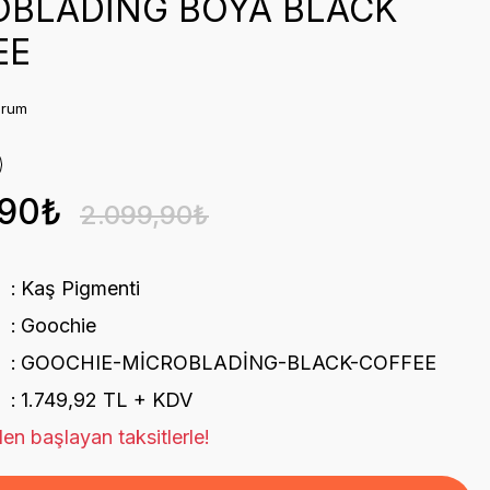
OBLADİNG BOYA BLACK
EE
orum
,90₺
2.099,90₺
Kaş Pigmenti
Goochie
GOOCHIE-MİCROBLADİNG-BLACK-COFFEE
1.749,92 TL + KDV
en başlayan taksitlerle!