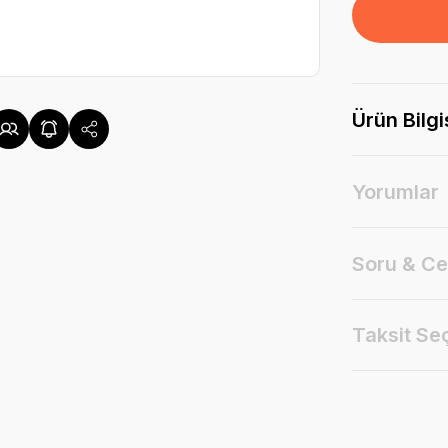
Ürün Bilgi
Yorumlar
Soru & C
Taksit Se