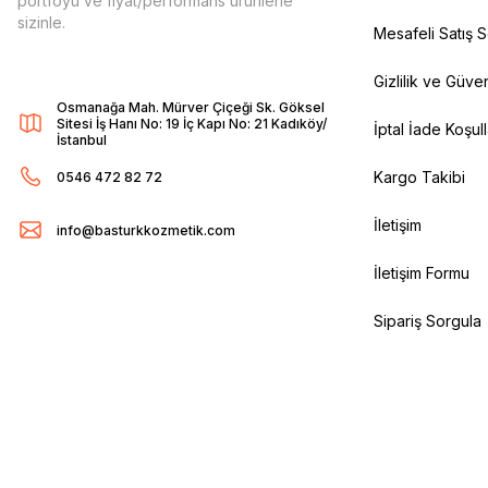
portföyü ve fiyat/performans ürünlerle
sizinle.
Mesafeli Satış 
Gizlilik ve Güven
Osmanağa Mah. Mürver Çiçeği Sk. Göksel
Sitesi İş Hanı No: 19 İç Kapı No: 21 Kadıköy/
İptal İade Koşull
İstanbul
Kargo Takibi
0546 472 82 72
İletişim
info@basturkkozmetik.com
İletişim Formu
Sipariş Sorgula