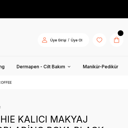
/
Üye Girişi
Üye Ol
ing
Dermapen - Cilt Bakım
Manikür-Pedikür
COFFEE
e
HIE KALICI MAKYAJ