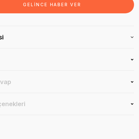
GELİNCE HABER VER
si
evap
çenekleri