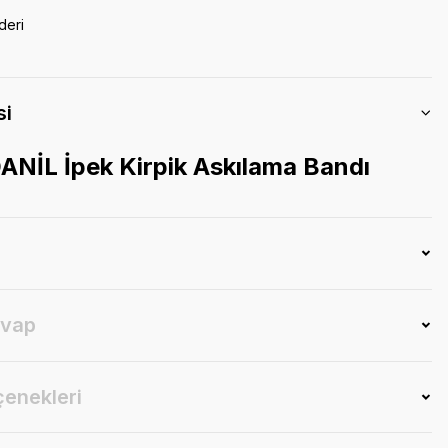
deri
si
ANİL İpek Kirpik Askılama Bandı
evap
çenekleri