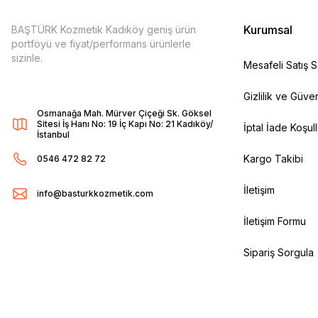
Kurumsal
BAŞTÜRK Kozmetik Kadıköy geniş ürün
portföyü ve fiyat/performans ürünlerle
sizinle.
Mesafeli Satış 
Gizlilik ve Güven
Osmanağa Mah. Mürver Çiçeği Sk. Göksel
Sitesi İş Hanı No: 19 İç Kapı No: 21 Kadıköy/
İptal İade Koşull
İstanbul
Kargo Takibi
0546 472 82 72
İletişim
info@basturkkozmetik.com
İletişim Formu
Sipariş Sorgula