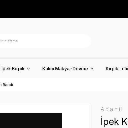
İpek Kirpik
Kalıcı Makyaj-Dövme
Kirpik Lift
ma Bandı
Adanil
İpek K