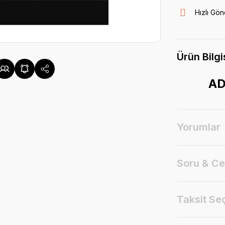
Hızlı Gön
Ürün Bilgi
AD
Yorumlar
Soru & C
Taksit Se