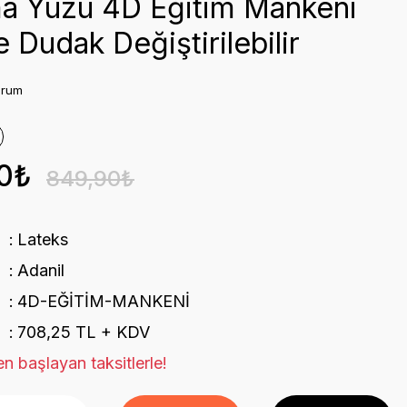
ma Yüzü 4D Eğitim Mankeni
 Dudak Değiştirilebilir
orum
0₺
849,90₺
Lateks
Adanil
4D-EĞİTİM-MANKENİ
708,25 TL + KDV
n başlayan taksitlerle!