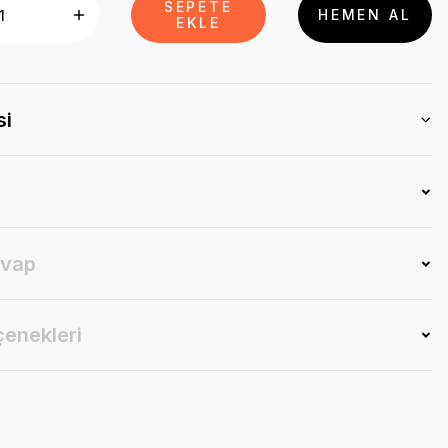
SEPETE
HEMEN AL
EKLE
si
evap
çenekleri