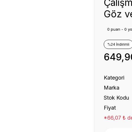
Çalış
Göz ve
0 puan - 0 y
%24 İndirimli
649,9
Kategori
Marka
Stok Kodu
Fiyat
*66,07 ₺ de