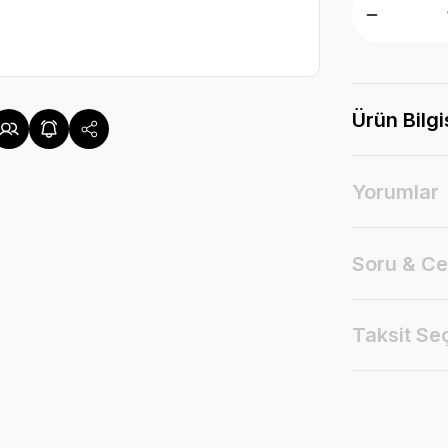
Ürün Bilgi
Yorumlar
Soru & C
Taksit Se