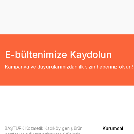
E-bültenimize Kaydolun
Kampanya ve duyurularımızdan ilk sizin haberiniz olsun!
Kurumsal
BAŞTÜRK Kozmetik Kadıköy geniş ürün