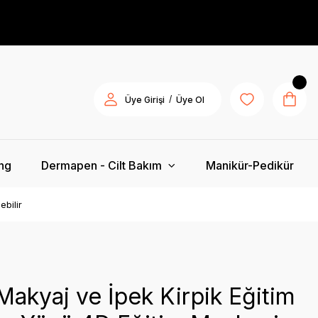
/
Üye Girişi
Üye Ol
ing
Dermapen - Cilt Bakım
Manikür-Pedikür
ebilir
 Makyaj ve İpek Kirpik Eğitim