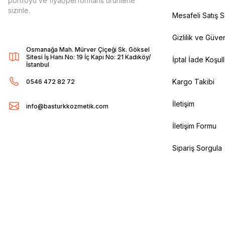
portföyü ve fiyat/performans ürünlerle
sizinle.
Mesafeli Satış 
Gizlilik ve Güven
Osmanağa Mah. Mürver Çiçeği Sk. Göksel
Sitesi İş Hanı No: 19 İç Kapı No: 21 Kadıköy/
İptal İade Koşull
İstanbul
Kargo Takibi
0546 472 82 72
İletişim
info@basturkkozmetik.com
İletişim Formu
Sipariş Sorgula