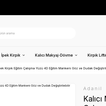
İpek Kirpik
Kalıcı Makyaj-Dövme
Kirpik Lift
pek Kirpik Eğitim Çalışma Yüzü 4D Eğitim Mankeni Göz ve Dudak Değiştiril
Adanil
Kalıcı