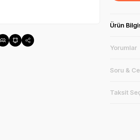
Ürün Bilgi
Yorumlar
Soru & C
Taksit Se