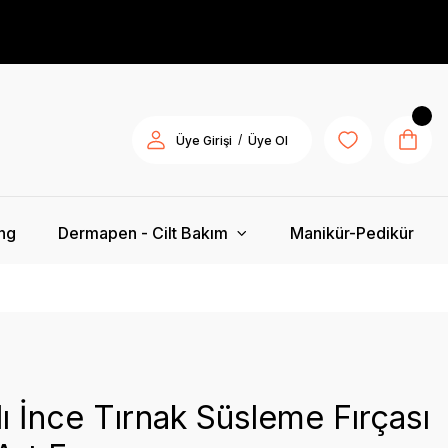
/
Üye Girişi
Üye Ol
ing
Dermapen - Cilt Bakım
Manikür-Pedikür
ı İnce Tırnak Süsleme Fırçası