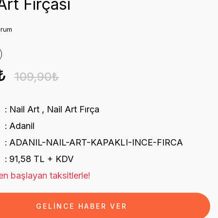
Art Fırçası
orum
₺
109,90₺
Nail Art
,
Nail Art Fırça
Adanil
ADANIL-NAIL-ART-KAPAKLI-INCE-FIRCA
91,58 TL + KDV
n başlayan taksitlerle!
GELİNCE HABER VER