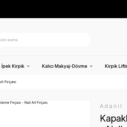
İpek Kirpik
Kalıcı Makyaj-Dövme
Kirpik Lift
rt Fırçası
Adanil
Kapakl