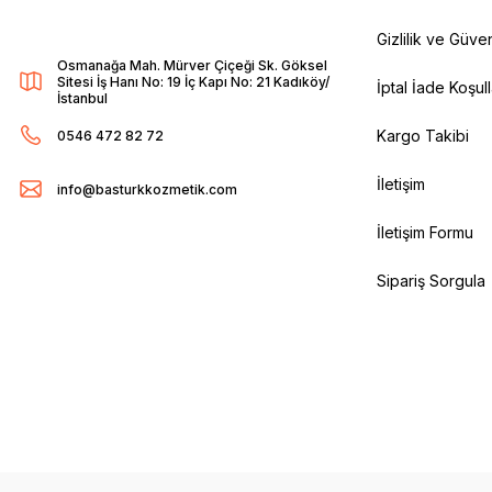
Gizlilik ve Güven
Osmanağa Mah. Mürver Çiçeği Sk. Göksel
Sitesi İş Hanı No: 19 İç Kapı No: 21 Kadıköy/
İptal İade Koşull
İstanbul
Kargo Takibi
0546 472 82 72
İletişim
info@basturkkozmetik.com
İletişim Formu
Sipariş Sorgula