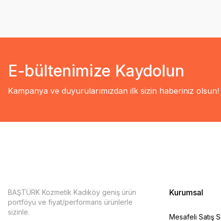
E-bültenimize Kaydolun
Kampanya ve duyurularımızdan ilk sizin haberiniz olsun!
Kurumsal
BAŞTÜRK Kozmetik Kadıköy geniş ürün
portföyü ve fiyat/performans ürünlerle
sizinle.
Mesafeli Satış 