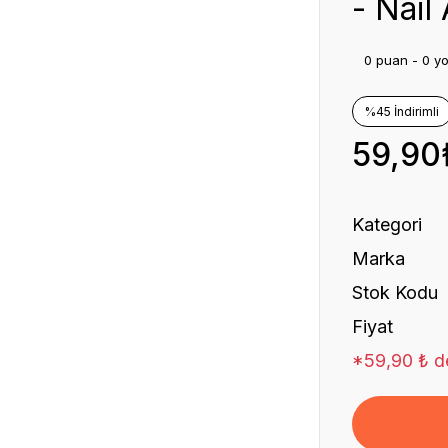
- Nail 
0 puan - 0 y
%45 İndirimli
59,90
Kategori
Marka
Stok Kodu
Fiyat
*59,90 ₺ de